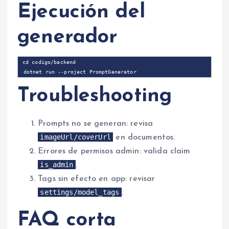
Ejecución del
generador
cd codigo/backend

Troubleshooting
Prompts no se generan: revisa
imageUrl/coverUrl
en documentos.
Errores de permisos admin: valida claim
is_admin
.
Tags sin efecto en app: revisar
settings/model_tags
.
FAQ corta