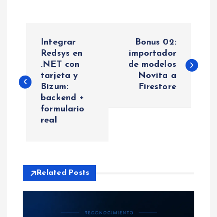
N
Integrar
Bonus 02:
a
Redsys en
importador
.NET con
de modelos
tarjeta y
Novita a
v
Bizum:
Firestore
backend +
e
formulario
real
g
a
c
Related Posts
i