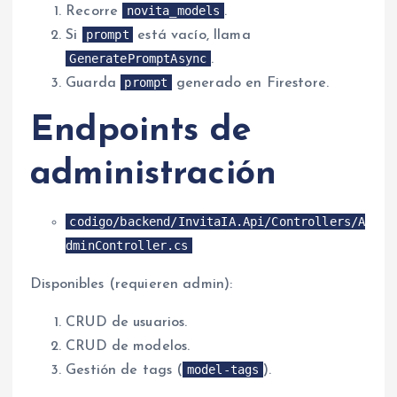
novita_models
Recorre
.
prompt
Si
está vacío, llama
GeneratePromptAsync
.
prompt
Guarda
generado en Firestore.
Endpoints de
administración
codigo/backend/InvitaIA.Api/Controllers/A
dminController.cs
Disponibles (requieren admin):
CRUD de usuarios.
CRUD de modelos.
model-tags
Gestión de tags (
).