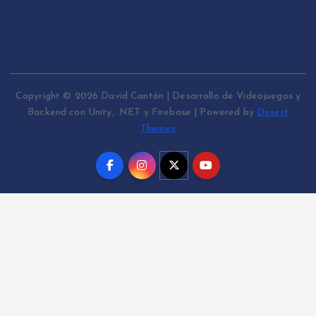
por David Cantón Nadales
mayo 10, 2026
Copyright © 2026 David Cantón | Desarrollo de Videojuegos y
Backend con Unity, .NET y Firebase | Powered by
Desert
Themes