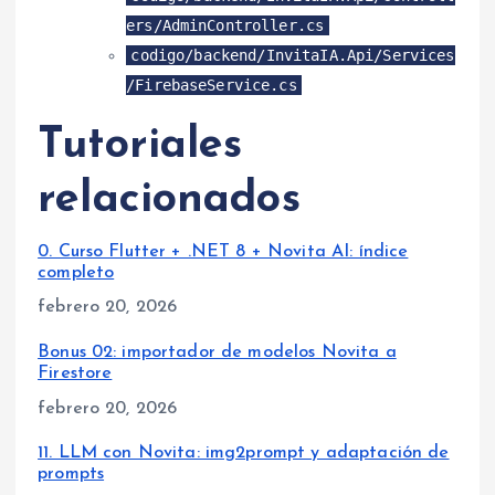
ers/AdminController.cs
codigo/backend/InvitaIA.Api/Services
/FirebaseService.cs
Tutoriales
relacionados
0. Curso Flutter + .NET 8 + Novita AI: índice
completo
Fecha
febrero 20, 2026
Bonus 02: importador de modelos Novita a
Firestore
Fecha
febrero 20, 2026
11. LLM con Novita: img2prompt y adaptación de
prompts