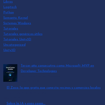
Libros
Logitech
Python
Semantic Kernel
Sistemas Windows
Tutoriales
Tutoriales genéricos útiles
Tutoriales Unity3D
Uncategorized
Unity3D
Tercer año consecutivo como Microsoft MVP en
Developer Technologies
por David Cantón Nadales
julio 15, 2026
El Zoco: la app gratis que conecta vecinos y comercios locales
por David Cantón Nadales
julio 3, 2026
Sobre la IA y esas cosas…