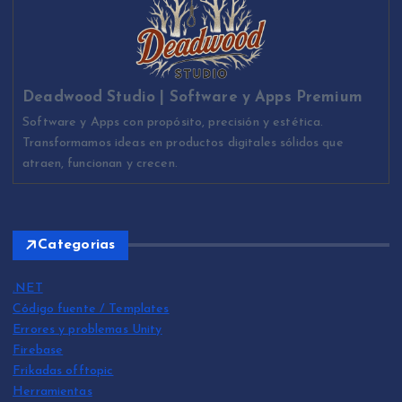
Deadwood Studio | Software y Apps Premium
Software y Apps con propósito, precisión y estética.
Transformamos ideas en productos digitales sólidos que
atraen, funcionan y crecen.
Categorias
.NET
Código fuente / Templates
Errores y problemas Unity
Firebase
Frikadas offtopic
Herramientas