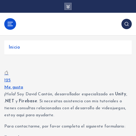
S
a
l
t
David Cantón |
a
Aprende desarrollo de videojuegos con Unity y
Desarrollo de
r
programación backend con .NET y Firebase.
Videojuegos y
a
Tutoriales, trucos y consejos para crear juegos y
Inicio
Backend con
l
aplicaciones.
c
Unity, .NET y
o
Firebase
n
t
125
e
Me gusta
n
¡Hola! Soy David Cantón, desarrollador especializado en
Unity
,
i
.NET
y
Firebase
. Si necesitas asistencia con mis tutoriales o
d
tienes consultas relacionadas con el desarrollo de videojuegos,
o
estoy aquí para ayudarte.
Para contactarme, por favor completa el siguiente formulario: