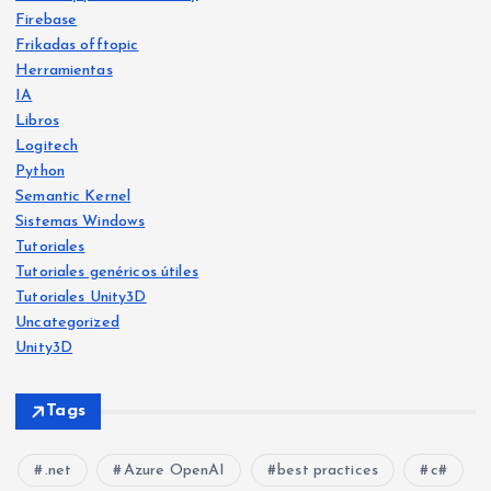
Firebase
Frikadas offtopic
Herramientas
IA
Libros
Logitech
Python
Libro
s
Semantic Kernel
Frika
IA
Sistemas Windows
das
offt
Frika
opic
Tutoriales
das
offt
opic
Tutoriales genéricos útiles
He
Tutoriales Unity3D
Ya
crea
Uncategorized
Siste
disp
mas
do
Wind
Unity3D
ows
onib
Free
le
Ejer
vers
Tags
en
cicio
o:
Am
Misi
una
.net
Azure OpenAI
best practices
c#
azo
ón
web