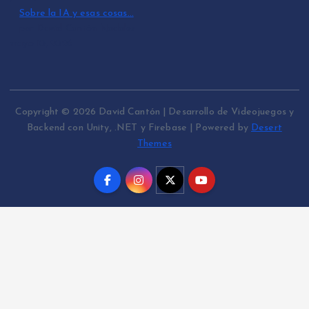
Sobre la IA y esas cosas…
por David Cantón Nadales
mayo 10, 2026
Copyright © 2026 David Cantón | Desarrollo de Videojuegos y
Backend con Unity, .NET y Firebase | Powered by
Desert
Themes