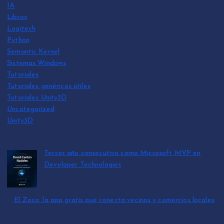
IA
Libros
Logitech
Python
Semantic Kernel
Sistemas Windows
Tutoriales
Tutoriales genéricos útiles
Tutoriales Unity3D
Uncategorized
Unity3D
Tercer año consecutivo como Microsoft MVP en
Developer Technologies
por David Cantón Nadales
julio 15, 2026
El Zoco: la app gratis que conecta vecinos y comercios locales
por David Cantón Nadales
julio 3, 2026