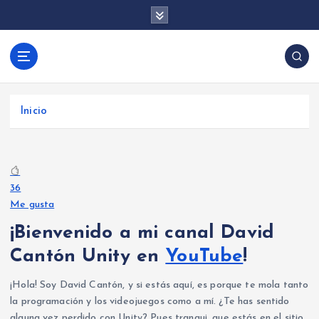
S
a
l
t
David Cantón |
a
Aprende desarrollo de videojuegos con Unity y
Desarrollo de
r
programación backend con .NET y Firebase.
Videojuegos y
a
Tutoriales, trucos y consejos para crear juegos y
Inicio
Backend con
l
aplicaciones.
c
Unity, .NET y
o
Firebase
n
t
36
e
Me gusta
n
¡Bienvenido a mi canal David
i
Cantón Unity en
YouTube
!
d
o
¡Hola! Soy David Cantón, y si estás aquí, es porque te mola tanto
la programación y los videojuegos como a mí. ¿Te has sentido
alguna vez perdido con Unity? Pues tranqui, que estás en el sitio