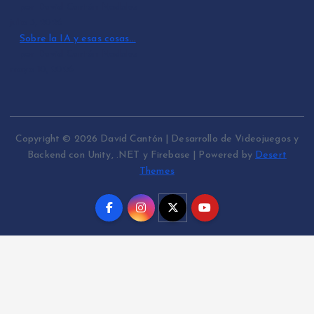
por David Cantón Nadales
julio 3, 2026
Sobre la IA y esas cosas…
por David Cantón Nadales
mayo 10, 2026
Copyright © 2026 David Cantón | Desarrollo de Videojuegos y
Backend con Unity, .NET y Firebase | Powered by
Desert
Themes