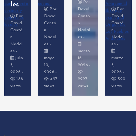
Por
les
Por
David
Por
Por
David
Cantó
David
David
Cantó
n
Cantó
Cantó
n
Nadal
n
n
Nadal
es
Nadal
Nadal
es
es
es
marzo
julio
mayo
16,
marzo
3,
10,
2026
3,
2026
2026
2026
188
497
2297
590
views
views
views
views