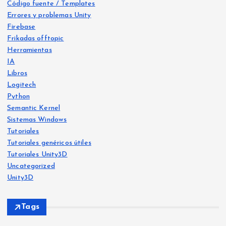
Código fuente / Templates
Errores y problemas Unity
Firebase
Frikadas offtopic
Herramientas
IA
Libros
Logitech
Python
Libro
s
Semantic Kernel
Frika
IA
Sistemas Windows
das
offt
Frika
opic
Tutoriales
das
offt
opic
Tutoriales genéricos útiles
He
Tutoriales Unity3D
Ya
crea
Uncategorized
disp
do
Unity3D
onib
Free
Herr
le
vers
amie
Tags
ntas
en
o:
Frika
das
Am