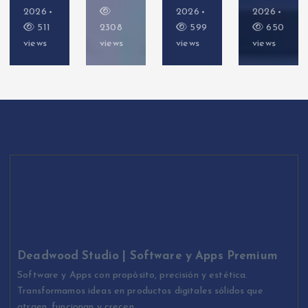
2026
2026
2026
511
2308
599
650
views
views
views
views
Deadwood Studio | Software y Apps Premium
Software y Apps con propósito, precisión y estética.
Transformamos ideas en productos digitales sólidos que
atraen, funcionan y crecen.