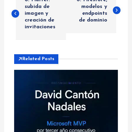
a
subida de
modelos y
imagen y
endpoints
creación de
de dominio
v
invitaciones
e
g
Related Posts
a
c
i
ó
n