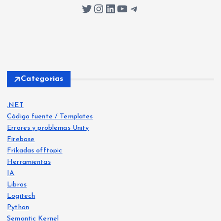
Twitter
Instagram
LinkedIn
YouTube
Telegram
Categorias
.NET
Código fuente / Templates
Errores y problemas Unity
Firebase
Frikadas offtopic
Herramientas
IA
Libros
Logitech
Python
Libro
s
Semantic Kernel