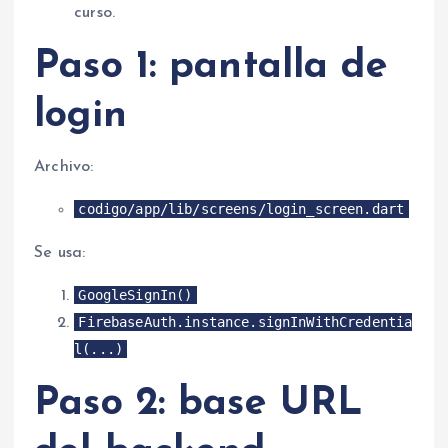
curso.
Paso 1: pantalla de
login
Archivo:
codigo/app/lib/screens/login_screen.dart
Se usa:
GoogleSignIn()
FirebaseAuth.instance.signInWithCredentia
l(...)
Paso 2: base URL