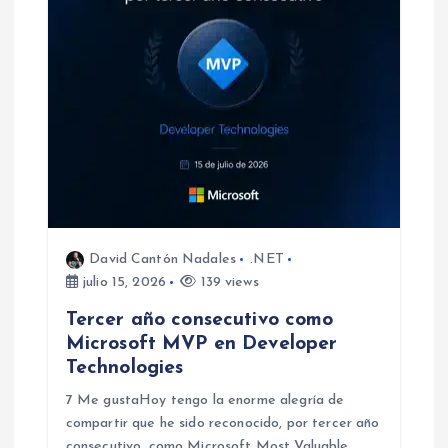
d
e
e
n
t
r
David Cantón Nadales
.NET
julio 15, 2026
139 views
a
Tercer año consecutivo como
Microsoft MVP en Developer
d
Technologies
7 Me gustaHoy tengo la enorme alegría de
a
compartir que he sido reconocido, por tercer año
consecutivo, como Microsoft Most Valuable