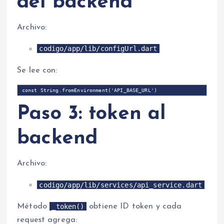
del backend
Archivo:
codigo/app/lib/configUrl.dart
Se lee con:
Paso 3: token al
backend
Archivo:
codigo/app/lib/services/api_service.dart
_token()
Método
obtiene ID token y cada
request agrega: