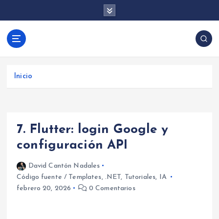
S
a
l
t
David Cantón |
a
Aprende desarrollo de videojuegos con Unity y
Desarrollo de
r
programación backend con .NET y Firebase.
Videojuegos y
a
Tutoriales, trucos y consejos para crear juegos y
Inicio
Backend con
l
aplicaciones.
c
Unity, .NET y
o
Firebase
n
7. Flutter: login Google y
t
e
configuración API
n
i
David Cantón Nadales
d
Código fuente / Templates
,
.NET
,
Tutoriales
,
IA
o
febrero 20, 2026
0 Comentarios