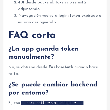
401 desde backend: token no se está
adjuntando.
Navegación vuelve a login: token expirado o
usuario deslogueado.
FAQ corta
¿La app guarda token
manualmente?
No, se obtiene desde FirebaseAuth cuando hace
falta.
¿Se puede cambiar backend
por entorno?
--dart-define=API_BASE_URL=...
Sí, con
.