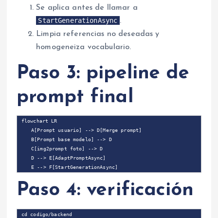
Se aplica antes de llamar a
StartGenerationAsync
.
Limpia referencias no deseadas y
homogeneiza vocabulario.
Paso 3: pipeline de
prompt final
flowchart LR

    A[Prompt usuario] --> D[Merge prompt]

    B[Prompt base modelo] --> D

    C[img2prompt foto] --> D

    D --> E[AdaptPromptAsync]

Paso 4: verificación
cd codigo/backend
