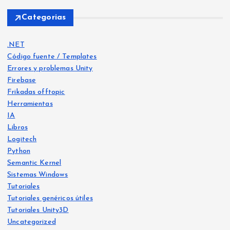
Categorias
.NET
Código fuente / Templates
Errores y problemas Unity
Firebase
Frikadas offtopic
Herramientas
IA
Libros
Logitech
Python
Libro
s
Semantic Kernel
Frika
IA
Sistemas Windows
das
offt
Frika
opic
Tutoriales
das
offt
opic
Tutoriales genéricos útiles
He
Tutoriales Unity3D
Ya
crea
Uncategorized
Siste
disp
mas