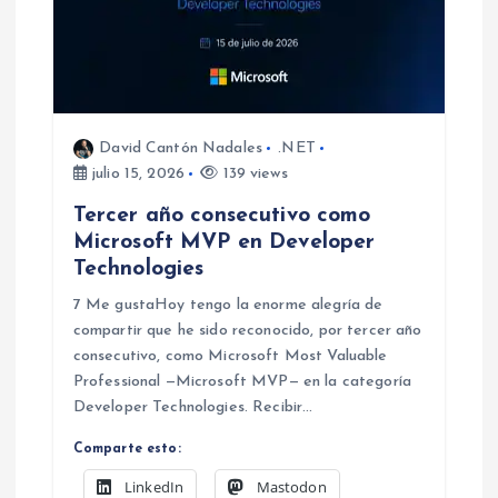
n
t
r
David Cantón Nadales
.NET
julio 15, 2026
139 views
a
Tercer año consecutivo como
d
Microsoft MVP en Developer
Technologies
a
7 Me gustaHoy tengo la enorme alegría de
compartir que he sido reconocido, por tercer año
s
consecutivo, como Microsoft Most Valuable
Professional —Microsoft MVP— en la categoría
Developer Technologies. Recibir…
Comparte esto:
LinkedIn
Mastodon