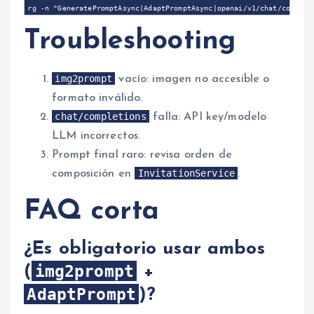
Troubleshooting
img2prompt
vacío: imagen no accesible o
formato inválido.
chat/completions
falla: API key/modelo
LLM incorrectos.
Prompt final raro: revisa orden de
InvitationService
composición en
.
FAQ corta
¿Es obligatorio usar ambos
img2prompt
(
+
AdaptPrompt
)?