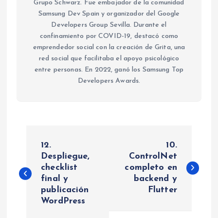
Grupo Schwarz. Fue embajador de la comunidad
Samsung Dev Spain y organizador del Google
Developers Group Sevilla. Durante el
confinamiento por COVID-19, destacó como
emprendedor social con la creación de Grita, una
red social que facilitaba el apoyo psicológico
entre personas. En 2022, ganó los Samsung Top
Developers Awards.
N
12.
10.
a
Despliegue,
ControlNet
checklist
completo en
final y
backend y
v
publicación
Flutter
WordPress
e