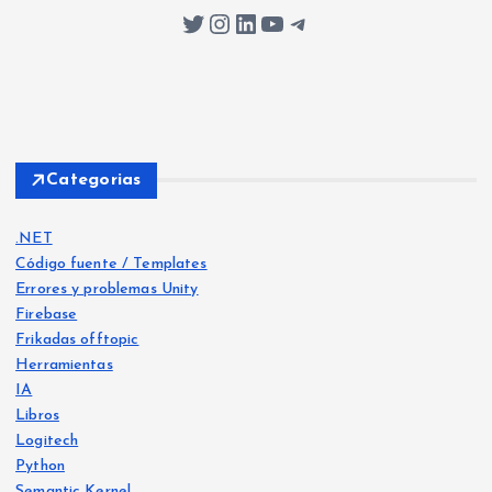
Twitter
Instagram
LinkedIn
YouTube
Telegram
Categorias
.NET
Código fuente / Templates
Errores y problemas Unity
Firebase
Frikadas offtopic
Herramientas
IA
Libros
Logitech
Python
Libro
s
Semantic Kernel