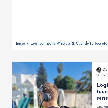
Inicio
Logitech Zone Wireless 2: Cuando la tecnolo
Da
525 
Logi
tecn
sens
Cuand