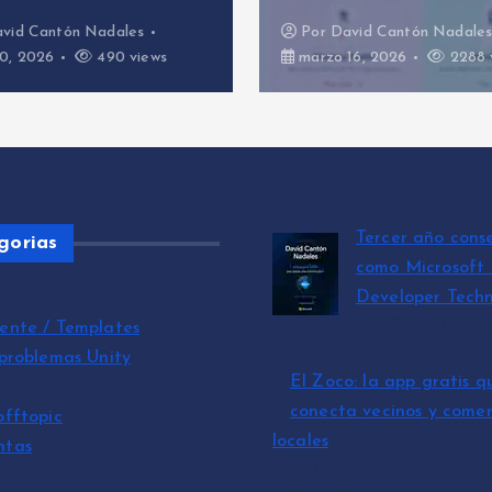
vid Cantón Nadales
Por
David Cantón Nadale
0, 2026
490 views
marzo 16, 2026
2288 
Tercer año cons
gorias
como Microsoft
Developer Techn
por David Cantó
ente / Templates
julio 15, 2026
 problemas Unity
El Zoco: la app gratis q
conecta vecinos y comer
offtopic
locales
ntas
por David Cantón Nadales