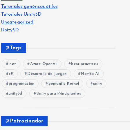
Tutoriales genéricos útiles
Tutoriales Unity3D
Uncategorized
Unity3D
Tags
.net
Azure OpenAI
best practices
c#
Desarrollo de Juegos
Novita AI
programación
Semantic Kernel
unity
unity3d
Unity para Principiantes
Patrocinador