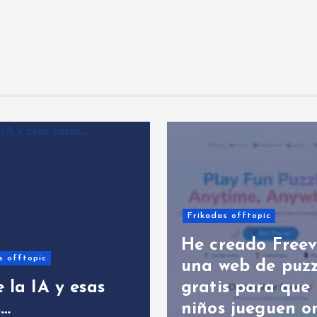
Frikadas offtopic
He creado Freev
s offtopic
una web de puzz
 la IA y esas
gratis para que 
s…
niños jueguen o