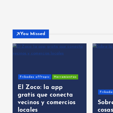
You Missed
Frikadas offtopic
Herramientas
El Zoco: la app
Frikada
gratis que conecta
vecinos y comercios
Sobre
locales
cosa