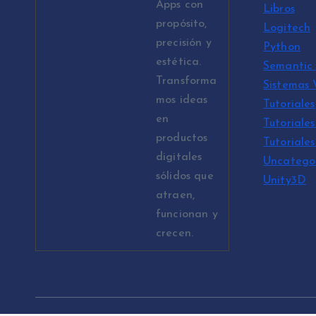
Apps con
Libros
propósito,
Logitech
precisión y
Python
estética.
Semantic 
Transforma
Sistemas
mos ideas
Tutoriales
en
Tutoriales
productos
Tutoriale
digitales
Uncatego
sólidos que
Unity3D
atraen,
funcionan y
crecen.