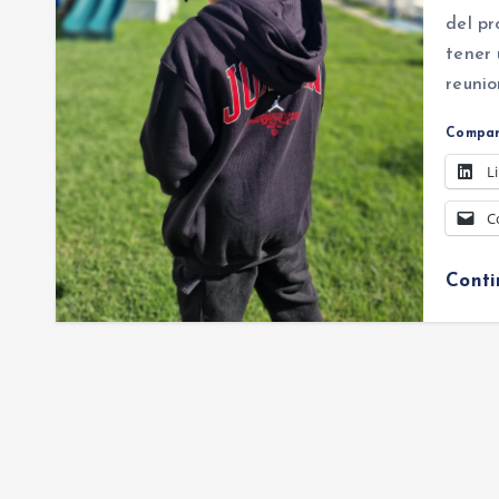
del pr
tener 
reunio
Compar
L
C
Cont