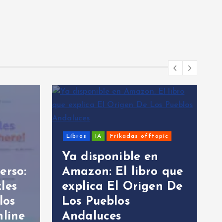
Libros
IA
Frikadas offtopic
Ya disponible en
erso:
Amazon: El libro que
les
explica El Origen De
los
Los Pueblos
nline
Andaluces