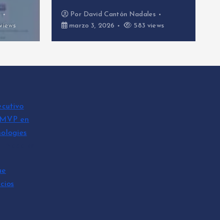
s
Por
David Cantón Nadales
views
marzo 3, 2026
583 views
ecutivo
 MVP en
ologies
n Nadales
ue
cios