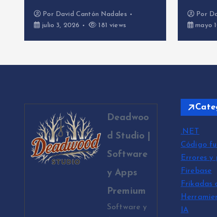
Por
David Cantón Nadales
Por
Da
julio 3, 2026
181 views
mayo 1
Cate
Deadwoo
.NET
d Studio |
Código fu
Software
Errores y
Firebase
y Apps
Frikadas 
Premium
Herramie
Software y
IA