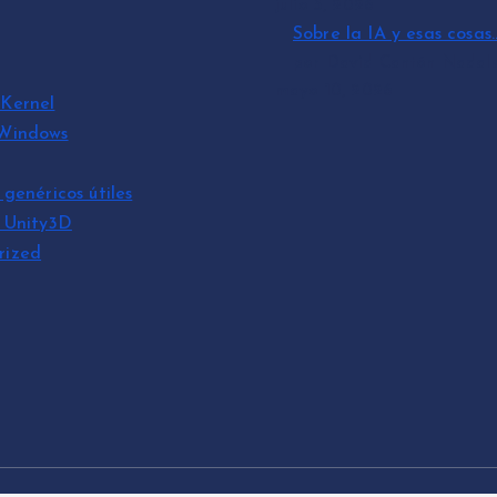
julio 3, 2026
Sobre la IA y esas cosas
por David Cantón Nadal
mayo 10, 2026
Kernel
 Windows
 genéricos útiles
s Unity3D
rized