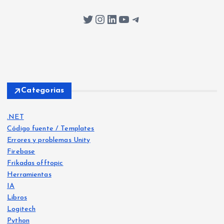
Twitter
Instagram
LinkedIn
YouTube
Telegram
Categorias
.NET
Código fuente / Templates
Errores y problemas Unity
Firebase
Frikadas offtopic
Herramientas
IA
Libros
Logitech
Python
Libro