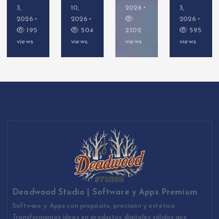
3,
10,
2026
3,
2026
2026
2026
195
504
2302
595
views
views
views
views
Deadwood Studio | Software y Apps Premium
Software y Apps con propósito, precisión y estética.
Transformamos ideas en productos digitales sólidos que