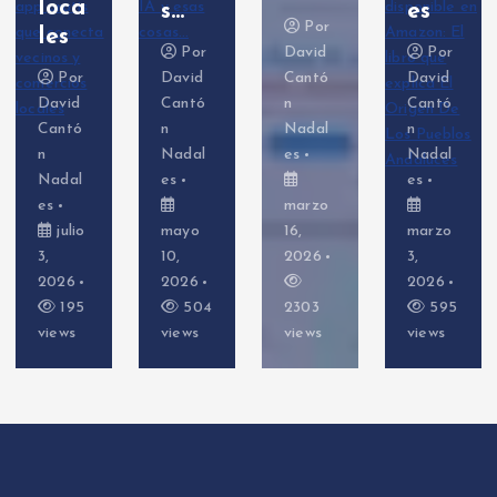
a
s…
es
ell)
Por
Por
David
Por
Po
r
David
Cantó
David
David
d
Cantó
n
Cantó
Cantó
ó
n
Nadal
n
n
Nadal
es
Nadal
Nadal
l
es
es
es
marzo
o
mayo
16,
marzo
febre
10,
2026
3,
o 26,
2026
2026
2026
5
504
2303
595
64
views
views
views
views