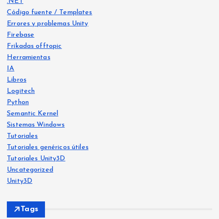
.NET
Código fuente / Templates
Errores y problemas Unity
Firebase
Frikadas offtopic
Herramientas
IA
Libros
Logitech
Python
IA
Semantic Kernel
Frika
Frika
das
Sistemas Windows
das
offt
offt
opic
opic
Tutoriales
Libro
s
Tutoriales genéricos útiles
He
Tutoriales Unity3D
Ya
crea
Uncategorized
Siste
disp
mas
do
Wind
Unity3D
ows
onib
Free
a
le
Eje
vers
Tags
en
cici
o: