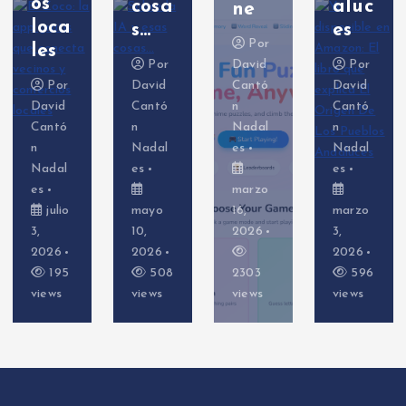
cosa
aluc
erSh
ne
s…
es
ell)
Por
Por
David
Por
Por
David
Cantó
David
David
Cantó
n
Cantó
Cantó
n
Nadal
n
n
Nadal
es
Nadal
Nadal
es
es
es
marzo
mayo
16,
marzo
febrer
10,
2026
3,
o 26,
2026
2026
2026
508
2303
596
648
views
views
views
views