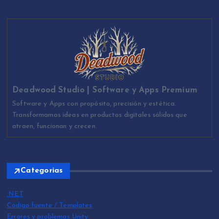
Deadwood Studio | Software y Apps Premium
Software y Apps con propósito, precisión y estética.
Transformamos ideas en productos digitales sólidos que
atraen, funcionan y crecen.
Categorias
.NET
Código fuente / Templates
Errores y problemas Unity