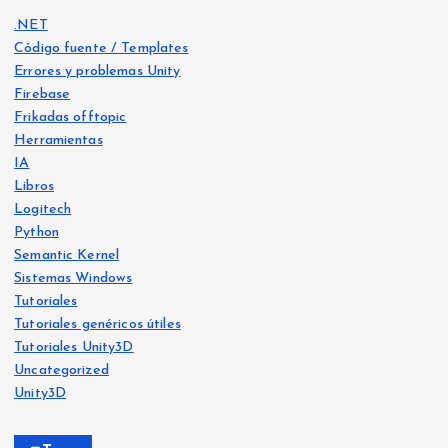
.NET
Código fuente / Templates
Errores y problemas Unity
Firebase
Frikadas offtopic
Herramientas
IA
Libros
Logitech
Python
Libro
s
Semantic Kernel
Frika
IA
Sistemas Windows
das
offt
Frika
opic
Tutoriales
das
offt
opic
Tutoriales genéricos útiles
He
Tutoriales Unity3D
Ya
crea
Uncategorized
Siste
disp
mas
do
Wind
Unity3D
ows
onib
Free
le
Ejer
vers