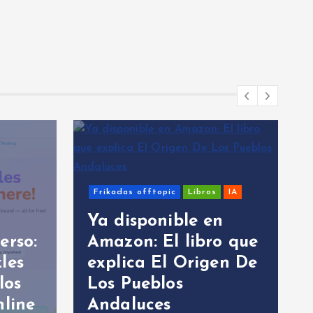
bros
IA
Sistemas Windows
 en
bro que
Ejercicio Misión
igen De
Imposible en Batch
para ASIR (con Bash
y PowerShell)