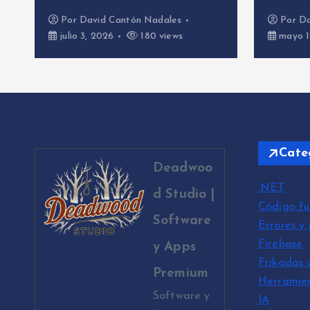
Por
David Cantón Nadales
P
mayo 10, 2026
488 views
ma
Cate
Deadwoo
.NET
d Studio |
Código fu
Software
Errores y
Firebase
y Apps
Frikadas 
Premium
Herramie
Software y
IA