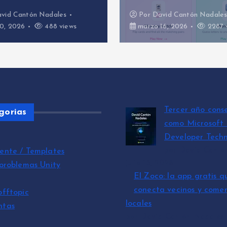
or
David Cantón Nadales
Por
David Cantón Na
rzo 16, 2026
2287 views
marzo 3, 2026
58
Tercer año cons
gorias
como Microsoft
Developer Techn
por David Cantó
ente / Templates
julio 15, 2026
 problemas Unity
El Zoco: la app gratis q
conecta vecinos y comer
offtopic
locales
ntas
por David Cantón Nadales