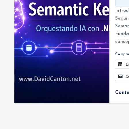
Introd
Seguri
Seman
Funda
conce
Compar
L
C
Cont