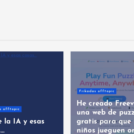
Frikadas offtopic
Li
kadas offtopic
Ya disponible
 creado Freeverso:
Amazon: El li
a web de puzzles
explica El Or
atis para que los
Los Pueblos
ños jueguen online
Andaluces