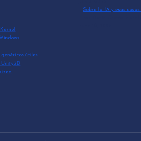
julio 3, 2026
Sobre la IA y esas cosas
por David Cantón Nadal
mayo 10, 2026
Kernel
 Windows
 genéricos útiles
s Unity3D
rized