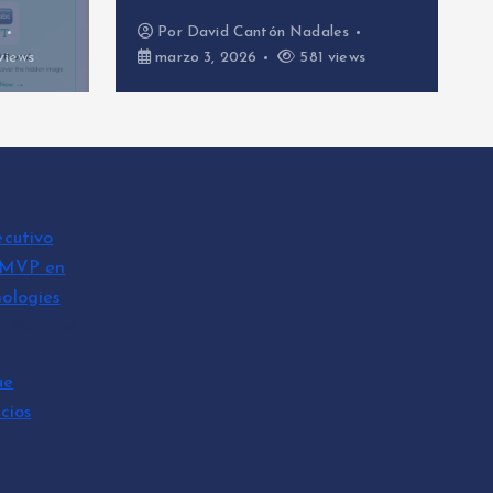
dales
Por
David Cantón Nadales
1 views
febrero 26, 2026
633 views
ecutivo
 MVP en
ologies
n Nadales
ue
cios