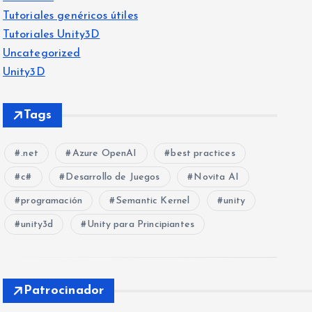
Tutoriales genéricos útiles
Tutoriales Unity3D
Uncategorized
Unity3D
Tags
.net
Azure OpenAI
best practices
c#
Desarrollo de Juegos
Novita AI
programación
Semantic Kernel
unity
unity3d
Unity para Principiantes
Patrocinador