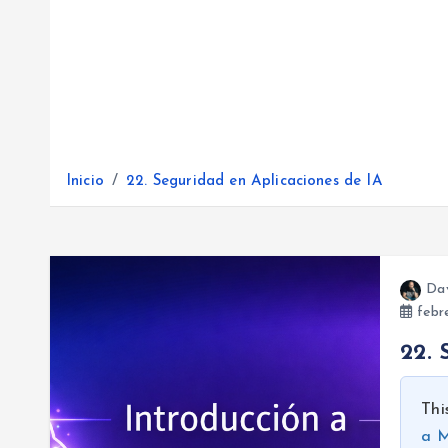
Inicio
22. Seguridad en Aplicaciones de IA
Da
febre
22. 
Thi
a M