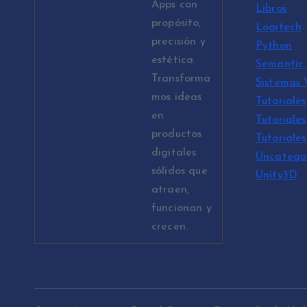
Apps con
Libros
propósito,
Logitech
precisión y
Python
estética.
Semantic 
Transforma
Sistemas
mos ideas
Tutoriales
en
Tutoriales
productos
Tutoriale
digitales
Uncatego
sólidos que
Unity3D
atraen,
funcionan y
crecen.