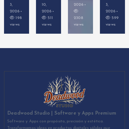
3,
10,
2026
3,
2026
2026
2026
198
511
2308
599
views
views
views
views
Deadwood Studio | Software y Apps Premium
Software y Apps con propósito, precisión y estética.
Transformamos ideas en productos digitales sólidos que