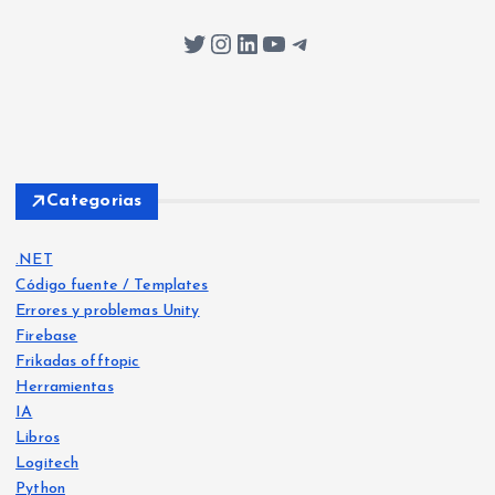
Twitter
Instagram
LinkedIn
YouTube
Telegram
Categorias
.NET
Código fuente / Templates
Errores y problemas Unity
Firebase
Frikadas offtopic
Herramientas
IA
Libros
Logitech
Python
Libro