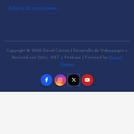
julio 3, 2026
Sobre la IA y esas cosas…
por David Cantón Nadales
mayo 10, 2026
Copyright © 2026 David Cantón | Desarrollo de Videojuegos y
Backend con Unity, .NET y Firebase | Powered by
Desert
Themes