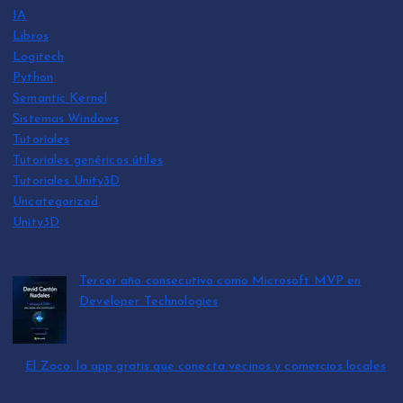
IA
Libros
Logitech
Python
Semantic Kernel
Sistemas Windows
Tutoriales
Tutoriales genéricos útiles
Tutoriales Unity3D
Uncategorized
Unity3D
Tercer año consecutivo como Microsoft MVP en
Developer Technologies
por David Cantón Nadales
julio 15, 2026
El Zoco: la app gratis que conecta vecinos y comercios locales
por David Cantón Nadales