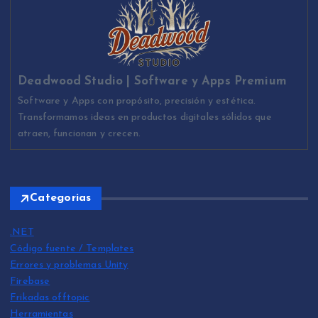
Deadwood Studio | Software y Apps Premium
Software y Apps con propósito, precisión y estética.
Transformamos ideas en productos digitales sólidos que
atraen, funcionan y crecen.
Categorias
.NET
Código fuente / Templates
Errores y problemas Unity
Firebase
Frikadas offtopic
Herramientas