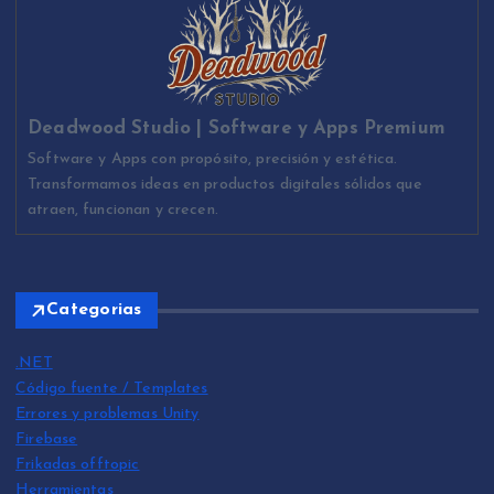
Deadwood Studio | Software y Apps Premium
Software y Apps con propósito, precisión y estética.
Transformamos ideas en productos digitales sólidos que
atraen, funcionan y crecen.
Categorias
.NET
Código fuente / Templates
Errores y problemas Unity
Firebase
Frikadas offtopic
Herramientas