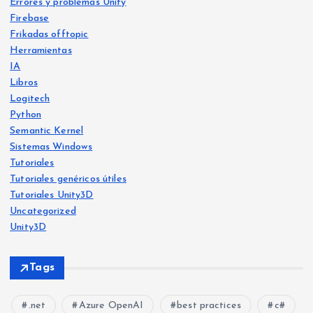
Errores y problemas Unity
Firebase
Frikadas offtopic
Herramientas
IA
Libros
Logitech
Python
Libro
s
Semantic Kernel
Frika
IA
Sistemas Windows
das
offt
Frika
opic
Tutoriales
das
offt
opic
Tutoriales genéricos útiles
He
Tutoriales Unity3D
Ya
crea
Uncategorized
disp
do
Unity3D
onib
Free
Frika
le
E
vers
das
Tags
offt
en
c
o:
opic
Herr
Am
M
una
amie
ntas
.net
Azure OpenAI
best practices
c#
azo