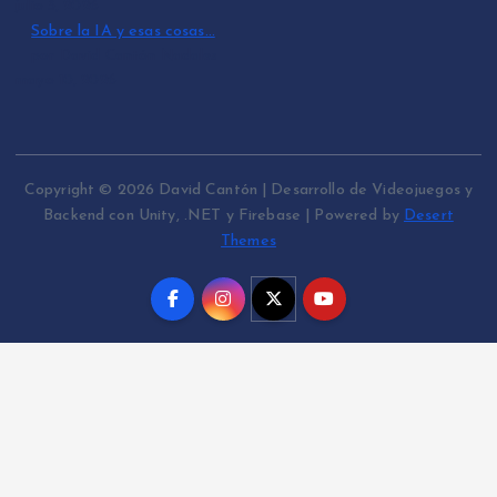
julio 3, 2026
Sobre la IA y esas cosas…
por David Cantón Nadales
mayo 10, 2026
Copyright © 2026 David Cantón | Desarrollo de Videojuegos y
Backend con Unity, .NET y Firebase | Powered by
Desert
Themes