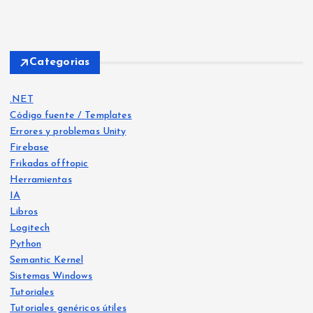
Categorias
.NET
Código fuente / Templates
Errores y problemas Unity
Firebase
Frikadas offtopic
Herramientas
IA
Libros
Logitech
Python
Frika
das
Semantic Kernel
offt
opic
Sistemas Windows
Libro
s
Tutoriales
IA
Tutoriales genéricos útiles