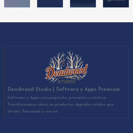
Deadwood Studio | Software y Apps Premium
Software y Apps con propósito, precisión y estética.
Transformamos ideas en productos digitales sólidos que
atraen, funcionan y crecen.