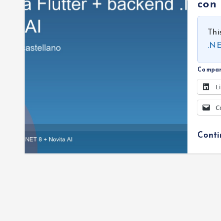
con 
Thi
.NE
Compar
L
C
Cont