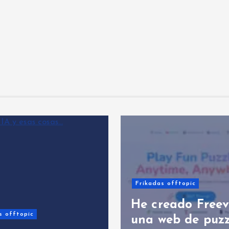
Frikadas offtopic
He creado Freeve
 offtopic
una web de puzz