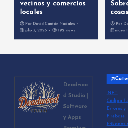
vecinos y comercios
Sobre
locales
cosas
Por
David Cantón Nadales
Por
Da
julio 3, 2026
192 views
mayo 10
Cate
Deadwoo
.NET
d Studio |
Código fu
Software
Errores y
Firebase
y Apps
Frikadas 