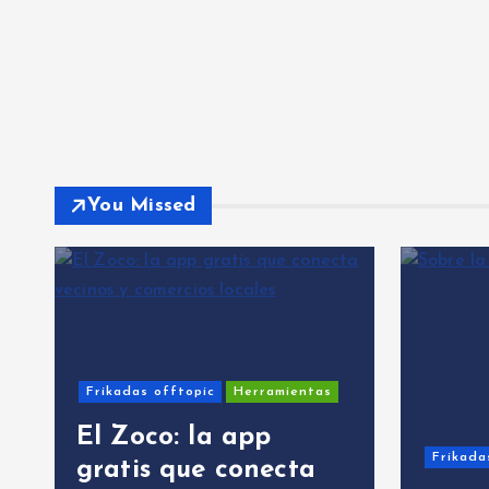
You Missed
Frikadas offtopic
Herramientas
El Zoco: la app
Frikadas
gratis que conecta