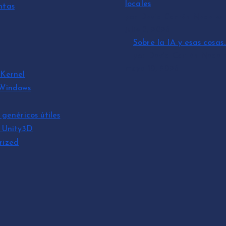
locales
ntas
por David Cantón Nadales
julio 3, 2026
Sobre la IA y esas cosas
por David Cantón Nadal
mayo 10, 2026
Kernel
 Windows
 genéricos útiles
s Unity3D
rized