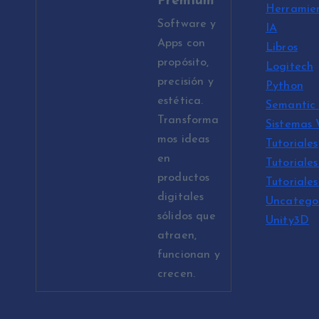
Premium
Herramie
Software y
IA
Apps con
Libros
propósito,
Logitech
precisión y
Python
estética.
Semantic 
Transforma
Sistemas
mos ideas
Tutoriales
en
Tutoriales
productos
Tutoriale
digitales
Uncatego
sólidos que
Unity3D
atraen,
funcionan y
crecen.