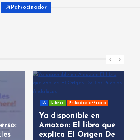
Patrocinador
IA
Libros
Frikadas offtopic
Ya disponible en
rso:
Amazon: El libro que
E
les
explica El Origen De