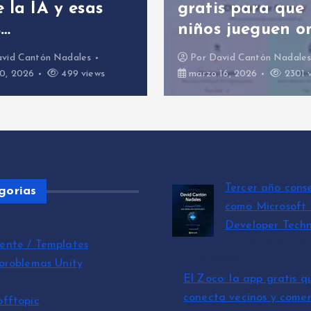
 la IA y esas
gratis para que 
…
niños jueguen on
vid Cantón Nadales
Por
David Cantón Nadales
, 2026
499 views
marzo 16, 2026
2301 v
Tercer año cons
gorias
como Microsoft
Developer Techn
por David Cantó
ente / Templates
julio 15, 2026
 problemas Unity
El Zoco: la app gratis q
conecta vecinos y comer
offtopic