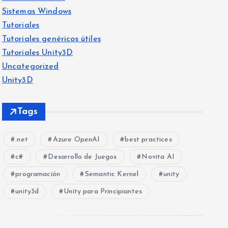
Sistemas Windows
Tutoriales
Tutoriales genéricos útiles
Tutoriales Unity3D
Uncategorized
Unity3D
Tags
.net
Azure OpenAI
best practices
c#
Desarrollo de Juegos
Novita AI
programación
Semantic Kernel
unity
unity3d
Unity para Principiantes