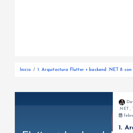
Inicio
1. Arquitectura Flutter + backend .NET 8 con
Da
.NET
,
febr
1. A