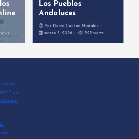
los
Los Pueblos
line
Andaluces
y
Por
David Cantón Nadales
iews
marzo 3, 2026
593 views
ecutivo
 MVP en
ologies
n Nadales
ue
cios