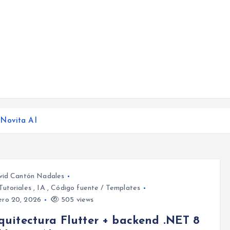
 Novita AI
vid Cantón Nadales
Tutoriales
,
IA
,
Código fuente / Templates
ero 20, 2026
505 views
rquitectura Flutter + backend .NET 8