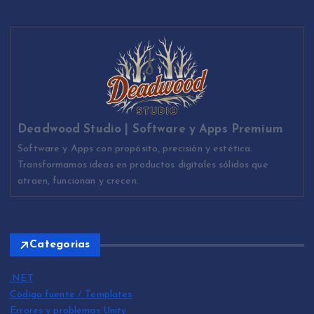
Deadwood Studio | Software y Apps Premium
Software y Apps con propósito, precisión y estética.
Transformamos ideas en productos digitales sólidos que
atraen, funcionan y crecen.
Categorias
.NET
Código fuente / Templates
Errores y problemas Unity