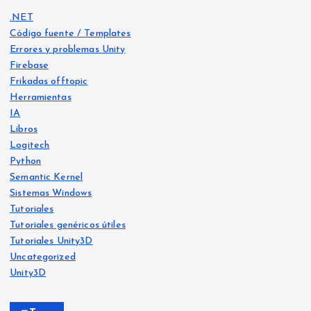
.NET
Código fuente / Templates
Errores y problemas Unity
Firebase
Frikadas offtopic
Herramientas
IA
Libros
Logitech
Python
Libro
s
Semantic Kernel
Frika
IA
Sistemas Windows
das
offt
Frika
opic
Tutoriales
das
offt
opic
Tutoriales genéricos útiles
He
Tutoriales Unity3D
Ya
crea
Uncategorized
Siste
disp
mas
do
Wind
Unity3D
ows
onib
Free
le
Ejer
vers