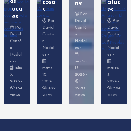
cosa
aluc
erSh
ne
s…
es
ell)
Por
Por
David
Por
Por
David
Cantó
David
David
Cantó
n
Cantó
Cantó
n
Nadal
n
n
Nadal
es
Nadal
Nadal
es
es
es
marzo
mayo
16,
marzo
febrer
10,
2026
3,
o 26,
2026
2026
2026
492
2290
584
635
views
views
views
views