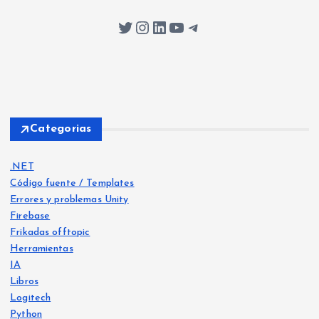
Twitter
Instagram
LinkedIn
YouTube
Telegram
Categorias
.NET
Código fuente / Templates
Errores y problemas Unity
Firebase
Frikadas offtopic
Herramientas
IA
Libros
Logitech
Python
Libro