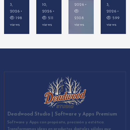
3,
10,
2026
3,
2026
2026
2026
198
511
2308
599
views
views
views
views
Deadwood Studio | Software y Apps Premium
Software y Apps con propósito, precisión y estética.
Transformamos ideas en productos digitales sólidos que