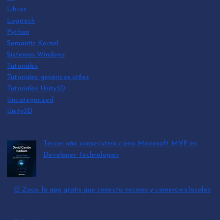
Libros
Logitech
Python
Semantic Kernel
Sistemas Windows
Tutoriales
Tutoriales genéricos útiles
Tutoriales Unity3D
Uncategorized
Unity3D
Tercer año consecutivo como Microsoft MVP en
Developer Technologies
por David Cantón Nadales
julio 15, 2026
El Zoco: la app gratis que conecta vecinos y comercios locales
por David Cantón Nadales
julio 3, 2026