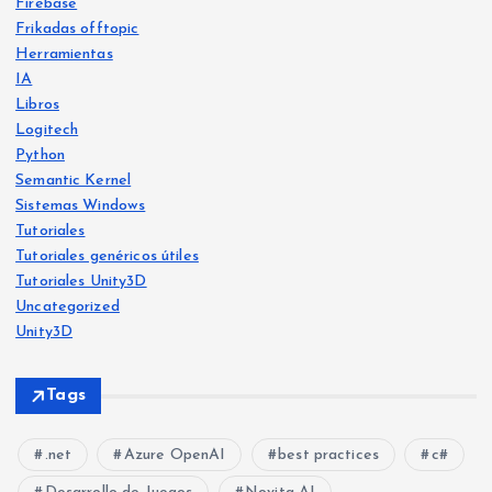
Firebase
Frikadas offtopic
Herramientas
IA
Libros
Logitech
Python
Libro
s
Semantic Kernel
Frika
IA
Sistemas Windows
das
offt
Frika
opic
Tutoriales
das
offt
opic
Tutoriales genéricos útiles
He
Tutoriales Unity3D
Ya
crea
Uncategorized
Siste
disp
mas
do
Wind
Unity3D
ows
onib
Free
le
Ejer
vers
Tags
en
cicio
o:
Am
Misi
una
.net
Azure OpenAI
best practices
c#
azo
ón
web