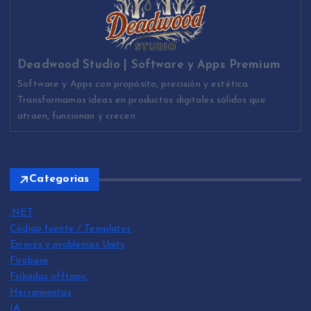
Deadwood Studio | Software y Apps Premium
Software y Apps con propósito, precisión y estética.
Transformamos ideas en productos digitales sólidos que
atraen, funcionan y crecen.
Categorias
.NET
Código fuente / Templates
Errores y problemas Unity
Firebase
Frikadas offtopic
Herramientas
IA