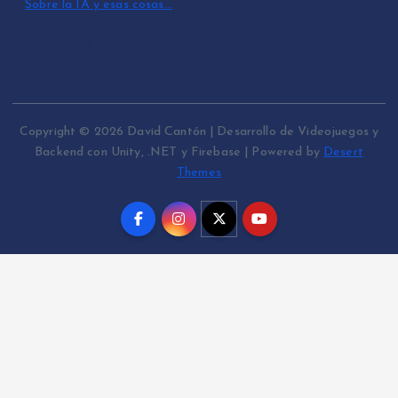
Sobre la IA y esas cosas…
por David Cantón Nadales
mayo 10, 2026
Copyright © 2026 David Cantón | Desarrollo de Videojuegos y
Backend con Unity, .NET y Firebase | Powered by
Desert
Themes