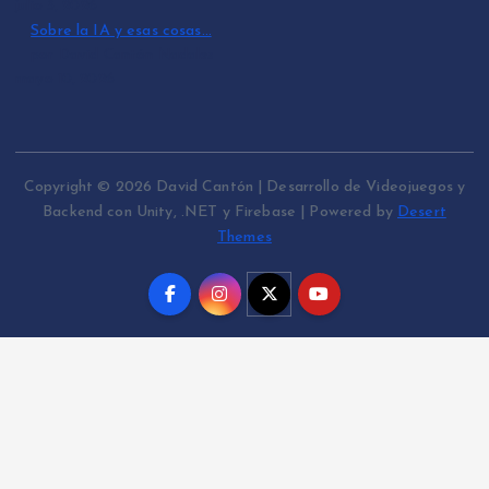
julio 3, 2026
Sobre la IA y esas cosas…
por David Cantón Nadales
mayo 10, 2026
Copyright © 2026 David Cantón | Desarrollo de Videojuegos y
Backend con Unity, .NET y Firebase | Powered by
Desert
Themes