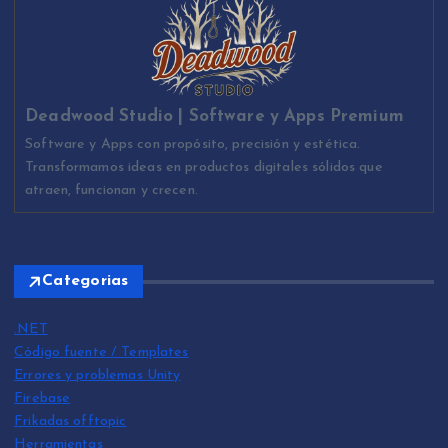
Deadwood Studio | Software y Apps Premium
Software y Apps con propósito, precisión y estética.
Transformamos ideas en productos digitales sólidos que
atraen, funcionan y crecen.
Categorias
.NET
Código fuente / Templates
Errores y problemas Unity
Firebase
Frikadas offtopic
Herramientas