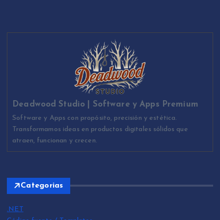
Deadwood Studio | Software y Apps Premium
Software y Apps con propósito, precisión y estética.
Transformamos ideas en productos digitales sólidos que
atraen, funcionan y crecen.
Categorias
.NET