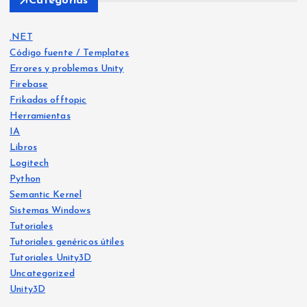
Categorias
.NET
Código fuente / Templates
Errores y problemas Unity
Firebase
Frikadas offtopic
Herramientas
IA
Libros
Logitech
Python
IA
Semantic Kernel
Libro
Frika
s
Sistemas Windows
das
offt
Frika
opic
Tutoriales
das
offt
opic
Tutoriales genéricos útiles
He
Tutoriales Unity3D
Ya
crea
Uncategorized
Siste
disp
mas
do
Wind
Unity3D
ows
onib
Free