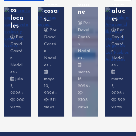
i
esas
And
Po
onli
cosa
aluc
erS
ne
a
s…
es
ell)
Por
Por
David
Por
Po
r
David
Cantó
David
David
d
Cantó
n
Cantó
Cantó
ó
n
Nadal
n
n
Nadal
es
Nadal
Nadal
l
es
es
es
marzo
o
mayo
16,
marzo
febre
10,
2026
3,
o 26,
2026
2026
2026
00
511
2308
599
65
views
views
views
views