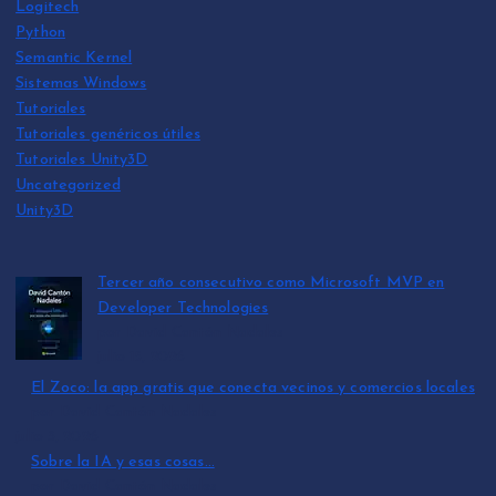
Logitech
Python
Semantic Kernel
Sistemas Windows
Tutoriales
Tutoriales genéricos útiles
Tutoriales Unity3D
Uncategorized
Unity3D
Tercer año consecutivo como Microsoft MVP en
Developer Technologies
por David Cantón Nadales
julio 15, 2026
El Zoco: la app gratis que conecta vecinos y comercios locales
por David Cantón Nadales
julio 3, 2026
Sobre la IA y esas cosas…
por David Cantón Nadales