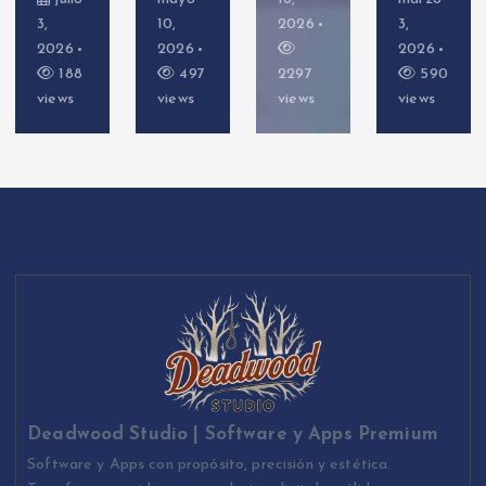
10,
2026
3,
o 26,
2026
2026
2026
497
2297
590
643
views
views
views
views
Deadwood Studio | Software y Apps Premium
Software y Apps con propósito, precisión y estética.