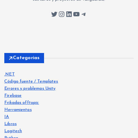
Twitter
Instagram
LinkedIn
YouTube
Telegram
Categorias
.NET
Código fuente / Templates
Errores y problemas Unity
Firebase
Frikadas offtopic
Herramientas
IA
Libros
Logitech