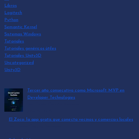
Libros
Logitech
Python
Semantic Kernel
Sistemas Windows
Tutoriales
Tutoriales genéricos útiles
Tutoriales Unity3D
Uncategorized
Unity3D
Tercer año consecutivo como Microsoft MVP en
Developer Technologies
por David Cantón Nadales
julio 15, 2026
El Zoco: la app gratis que conecta vecinos y comercios locales
por David Cantón Nadales
julio 3, 2026