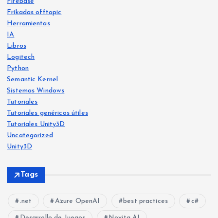
Firebase
Frikadas offtopic
Herramientas
IA
Libros
Logitech
Python
Libro
s
Semantic Kernel
Frika
IA
Sistemas Windows
das
offt
Frika
opic
Tutoriales
das
offt
opic
Tutoriales genéricos útiles
He
Tutoriales Unity3D
Ya
crea
Uncategorized
disp
do
Unity3D
onib
Free
Frika
le
vers
das
Tags
offt
en
o:
opic
Herr
Am
una
amie
ntas
.net
Azure OpenAI
best practices
c#
azo
web
El
n: El
Desarrollo de Juegos
Novita AI