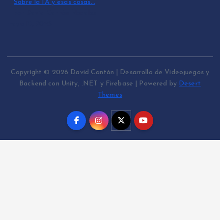
Sobre la IA y esas cosas…
por David Cantón Nadales
mayo 10, 2026
Copyright © 2026 David Cantón | Desarrollo de Videojuegos y
Backend con Unity, .NET y Firebase | Powered by
Desert
Themes