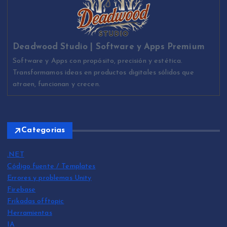
Deadwood Studio | Software y Apps Premium
Software y Apps con propósito, precisión y estética.
Transformamos ideas en productos digitales sólidos que
atraen, funcionan y crecen.
Categorias
.NET
Código fuente / Templates
Errores y problemas Unity
Firebase
Frikadas offtopic
Herramientas
IA