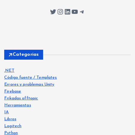
Twitter
Instagram
LinkedIn
YouTube
Telegram
Categorias
.NET
Código fuente / Templates
Errores y problemas Unity
Firebase
Frikadas offtopic
Herramientas
IA
Libros
Logitech
Python
Libro