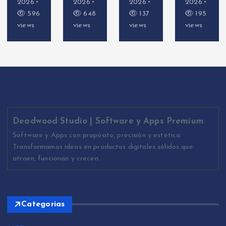
2026
2026
2026
2026
596
648
137
195
views
views
views
views
Deadwood Studio | Software y Apps Premium
Software y Apps con propósito, precisión y estética.
Transformamos ideas en productos digitales sólidos que
atraen, funcionan y crecen.
Categorias