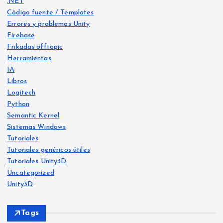
.NET
Código fuente / Templates
Errores y problemas Unity
Firebase
Frikadas offtopic
Herramientas
IA
Libros
Logitech
Python
Semantic Kernel
Sistemas Windows
Tutoriales
Tutoriales genéricos útiles
Tutoriales Unity3D
Uncategorized
Unity3D
Libro
s
Tags
IA