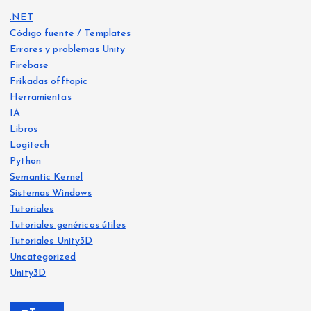
.NET
Código fuente / Templates
Errores y problemas Unity
Firebase
Frikadas offtopic
Herramientas
IA
Libros
Logitech
Python
Libro
s
Semantic Kernel
Frika
IA
Sistemas Windows
das
offt
Frika
opic
Tutoriales
das
offt
opic
Tutoriales genéricos útiles
He
Tutoriales Unity3D
Ya
crea
Uncategorized
disp
do
Unity3D
onib
Free
Frika
le
vers
das