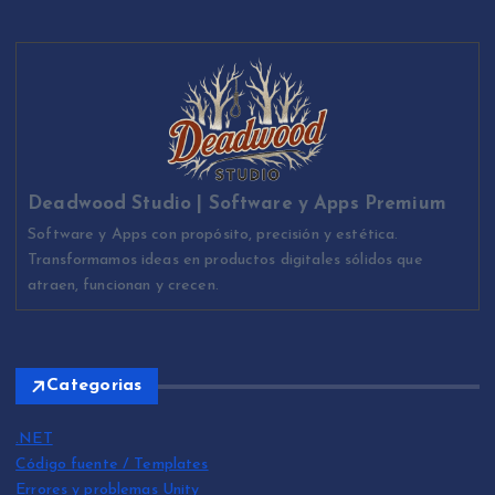
Deadwood Studio | Software y Apps Premium
Software y Apps con propósito, precisión y estética.
Transformamos ideas en productos digitales sólidos que
atraen, funcionan y crecen.
Categorias
.NET
Código fuente / Templates
Errores y problemas Unity