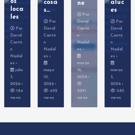
os
cosa
aluc
ne
loca
s…
es
Por
les
Por
David
Por
Por
David
Cantó
David
David
Cantó
n
Cantó
Cantó
n
Nadal
n
n
Nadal
es
Nadal
Nadal
es
es
es
marzo
julio
mayo
16,
marzo
3,
10,
2026
3,
2026
2026
2026
184
492
2291
585
views
views
views
views