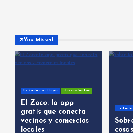
You Missed
Frikadas offtopic
Herramientas
El Zoco: la app
Frikada
gratis que conecta
vecinos y comercios
Sobre
locales
cosa