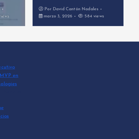
s
Por
David Cantón Nadales
views
marzo 3, 2026
584 views
ecutivo
 MVP en
ologies
n Nadales
ue
cios