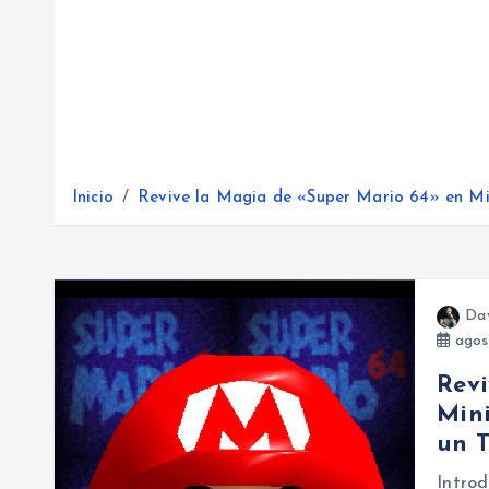
Inicio
Revive la Magia de «Super Mario 64» en Mi
Da
agos
Revi
Mini
un 
Introd