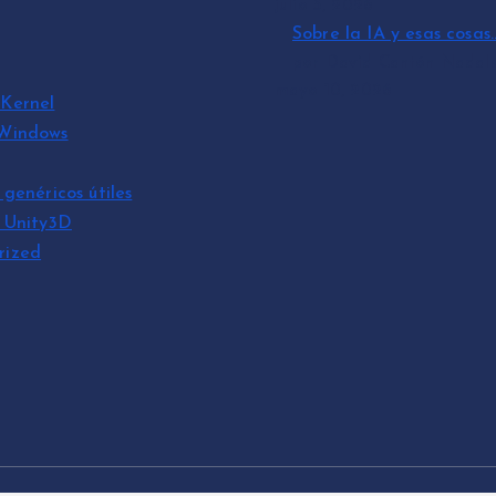
julio 3, 2026
Sobre la IA y esas cosas
por David Cantón Nadal
mayo 10, 2026
Kernel
 Windows
 genéricos útiles
s Unity3D
rized