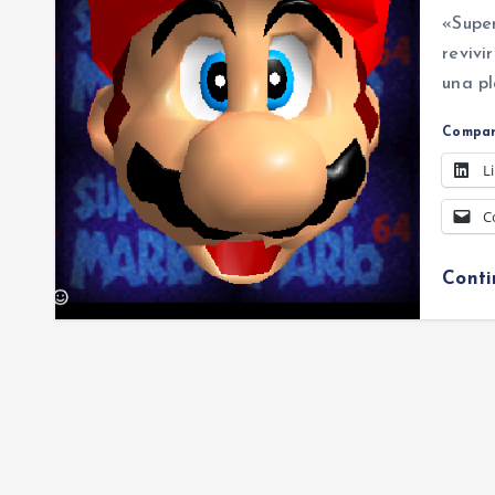
«Supe
revivi
una p
Compar
L
C
Cont