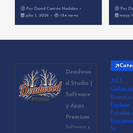
Por
David Cantón Nadales
Por
Da
julio 3, 2026
184 views
mayo 1
Cate
Deadwoo
.NET
d Studio |
Código fu
Software
Errores y
Firebase
y Apps
Frikadas 
Premium
Herramie
Software y
IA