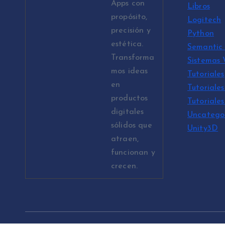
Apps con
Libros
propósito,
Logitech
precisión y
Python
estética.
Semantic 
Transforma
Sistemas
mos ideas
Tutoriales
en
Tutoriales
productos
Tutoriale
digitales
Uncatego
sólidos que
Unity3D
atraen,
funcionan y
crecen.