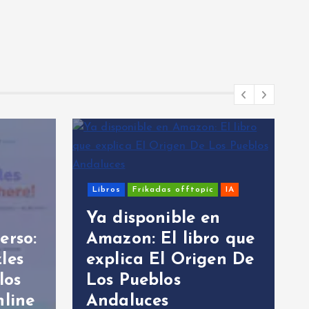
Libros
Frikadas offtopic
IA
Ya disponible en
erso:
Amazon: El libro que
les
explica El Origen De
los
Los Pueblos
nline
Andaluces