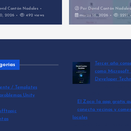
vid Cantón Nadales
Por
David Cantón Nadale
0, 2026
492 views
marzo 16, 2026
2291 
Tercer año cons
gorias
como Microsoft
Developer Techn
por David Cantó
ente / Templates
julio 15, 2026
 problemas Unity
El Zoco: la app gratis q
conecta vecinos y comer
offtopic
locales
ntas
por David Cantón Nadales