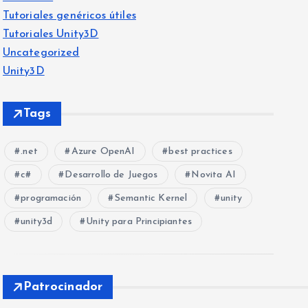
Tutoriales genéricos útiles
Tutoriales Unity3D
Uncategorized
Unity3D
Tags
.net
Azure OpenAI
best practices
c#
Desarrollo de Juegos
Novita AI
programación
Semantic Kernel
unity
unity3d
Unity para Principiantes
Patrocinador