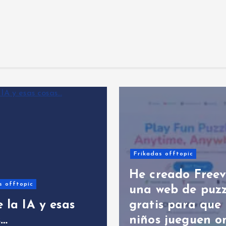
Frikadas offtopic
He creado Freev
s offtopic
una web de puzz
 la IA y esas
gratis para que 
s…
niños jueguen o