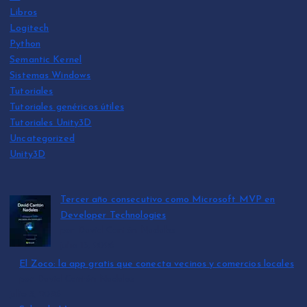
Libros
Logitech
Python
Semantic Kernel
Sistemas Windows
Tutoriales
Tutoriales genéricos útiles
Tutoriales Unity3D
Uncategorized
Unity3D
Tercer año consecutivo como Microsoft MVP en
Developer Technologies
por David Cantón Nadales
julio 15, 2026
El Zoco: la app gratis que conecta vecinos y comercios locales
por David Cantón Nadales
julio 3, 2026