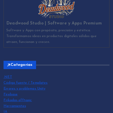
Deadwood Studio | Software y Apps Premium
Software y Apps con propósito, precisión y estética.
Transformamos ideas en productos digitales sólidos que
atraen, funcionan y crecen.
Categorias
.NET
Código fuente / Templates
Errores y problemas Unity
Firebase
Frikadas offtopic
Herramientas
IA