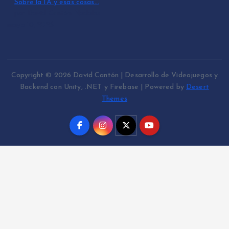
Sobre la IA y esas cosas…
por David Cantón Nadales
mayo 10, 2026
Copyright © 2026 David Cantón | Desarrollo de Videojuegos y
Backend con Unity, .NET y Firebase | Powered by
Desert
Themes