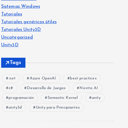
Sistemas Windows
Tutoriales
Tutoriales genéricos útiles
Tutoriales Unity3D
Uncategorized
Unity3D
Tags
.net
Azure OpenAI
best practices
c#
Desarrollo de Juegos
Novita AI
programación
Semantic Kernel
unity
unity3d
Unity para Principiantes