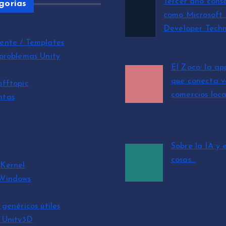
Tercer año cons
gorias
como Microsoft
Developer Techn
por David Cantó
ente / Templates
julio 15, 2026
 problemas Unity
El Zoco: la ap
que conecta v
offtopic
comercios loca
ntas
por David Can
Nadales
julio 3, 2026
Sobre la IA y 
cosas…
Kernel
por David Can
 Windows
Nadales
mayo 10, 2026
 genéricos útiles
s Unity3D