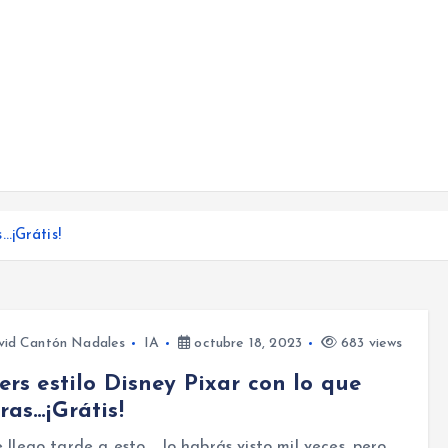
…¡Grátis!
vid Cantón Nadales
IA
octubre 18, 2023
683 views
ers estilo Disney Pixar con lo que
ras…¡Grátis!
 llego tarde a esto…. lo habrás visto mil veces, pero