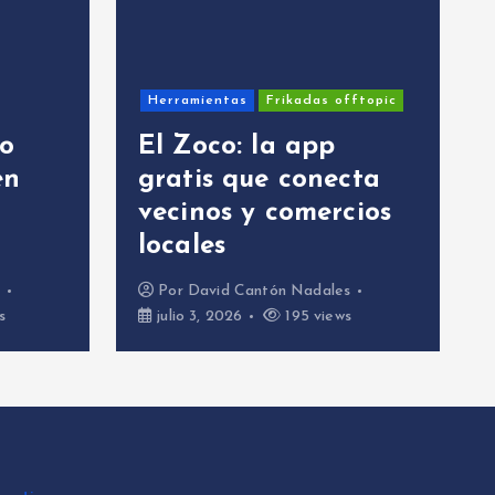
Herramientas
Frikadas offtopic
mo
El Zoco: la app
en
gratis que conecta
vecinos y comercios
locales
s
Por
David Cantón Nadales
s
julio 3, 2026
195 views