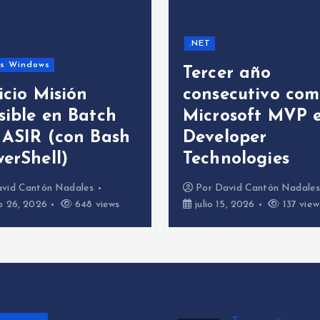
.NET
as Windows
Tercer año
icio Misión
consecutivo co
sible en Batch
Microsoft MVP 
 ASIR (con Bash
Developer
erShell)
Technologies
vid Cantón Nadales
Por
David Cantón Nadale
o 26, 2026
648 views
julio 15, 2026
137 view