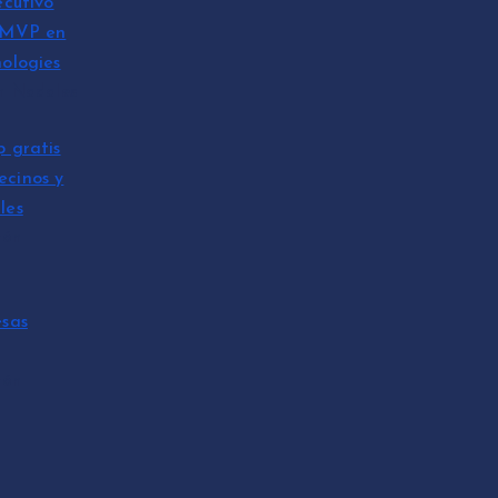
ecutivo
 MVP en
ologies
n Nadales
p gratis
ecinos y
les
tón
esas
tón