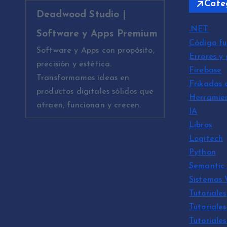
Cate
Deadwood Studio |
.NET
Software y Apps Premium
Código fu
Software y Apps con propósito,
Errores y
precisión y estética.
Firebase
Transformamos ideas en
Frikadas 
productos digitales sólidos que
Herramie
atraen, funcionan y crecen.
IA
Libros
Logitech
Python
Semantic 
Sistemas
Tutoriales
Tutoriales
Tutoriale