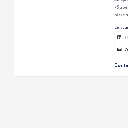
¿Sábes
pierd
Compar
L
C
Cont