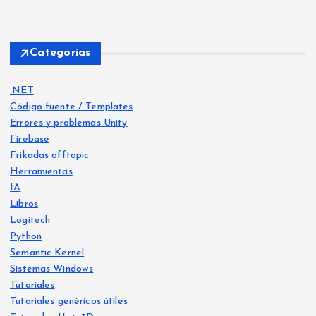
Categorias
.NET
Código fuente / Templates
Errores y problemas Unity
Firebase
Frikadas offtopic
Herramientas
IA
Libros
Logitech
Python
Frika
das
Semantic Kernel
offt
opic
Frika
Sistemas Windows
das
offt
IA
opic
Tutoriales
Libro
s
Tutoriales genéricos útiles
He