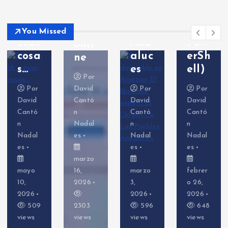
re
Los
(con
s
la
Pue
Bas
jueg
IA y
blos
h y
uen
You Missed
esas
And
Pow
onli
cosa
aluc
erSh
ne
s…
es
ell)
Por
Por
David
Por
Por
David
Cantó
David
David
Cantó
n
Cantó
Cantó
n
Nadal
n
n
Nadal
es
Nadal
Nadal
es
es
es
marzo
mayo
16,
marzo
febrer
10,
2026
3,
o 26,
2026
2026
2026
509
2303
596
648
views
views
views
views