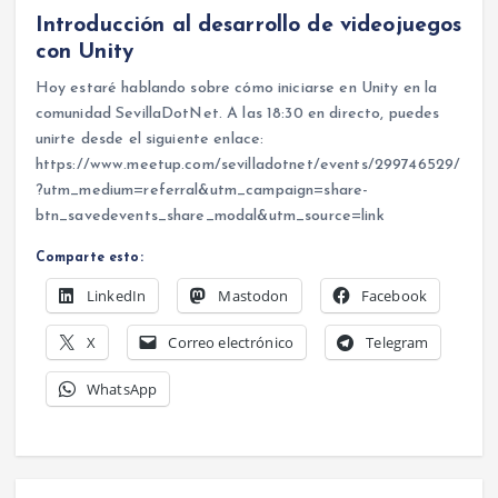
Introducción al desarrollo de videojuegos
con Unity
Hoy estaré hablando sobre cómo iniciarse en Unity en la
comunidad SevillaDotNet. A las 18:30 en directo, puedes
unirte desde el siguiente enlace:
https://www.meetup.com/sevilladotnet/events/299746529/
?utm_medium=referral&utm_campaign=share-
btn_savedevents_share_modal&utm_source=link
Comparte esto:
LinkedIn
Mastodon
Facebook
X
Correo electrónico
Telegram
WhatsApp