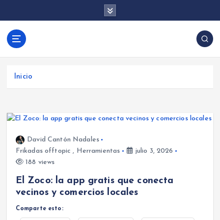
S
a
l
t
David Cantón |
a
Aprende desarrollo de videojuegos con Unity y
Desarrollo de
r
programación backend con .NET y Firebase.
Videojuegos y
a
Tutoriales, trucos y consejos para crear juegos y
Inicio
Backend con
l
aplicaciones.
c
Unity, .NET y
o
Firebase
n
t
David Cantón Nadales
e
Frikadas offtopic
,
Herramientas
julio 3, 2026
n
188 views
i
d
El Zoco: la app gratis que conecta
o
vecinos y comercios locales
Comparte esto: