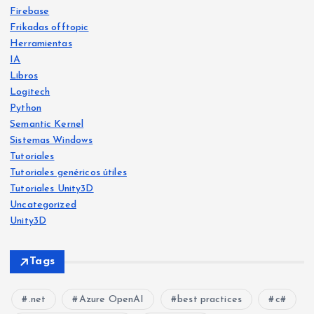
Firebase
Frikadas offtopic
Herramientas
IA
Libros
Logitech
Python
Libro
s
Semantic Kernel
Frika
IA
Sistemas Windows
das
offt
Frika
opic
Tutoriales
das
offt
opic
Tutoriales genéricos útiles
He
Tutoriales Unity3D
Ya
crea
Uncategorized
disp
do
Unity3D
onib
Free
Frika
le
vers
das
Tags
offt
en
o:
opic
Herr
Am
una
amie
ntas
.net
Azure OpenAI
best practices
c#
azo
web