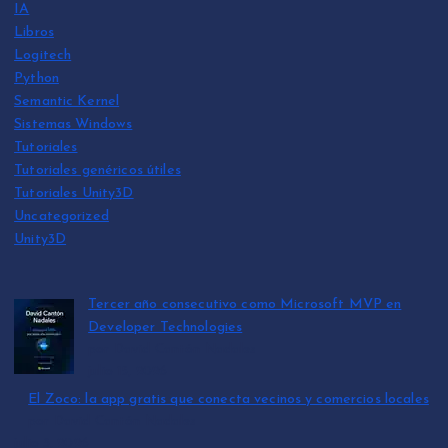
IA
Libros
Logitech
Python
Semantic Kernel
Sistemas Windows
Tutoriales
Tutoriales genéricos útiles
Tutoriales Unity3D
Uncategorized
Unity3D
Tercer año consecutivo como Microsoft MVP en
Developer Technologies
por David Cantón Nadales
julio 15, 2026
El Zoco: la app gratis que conecta vecinos y comercios locales
por David Cantón Nadales
julio 3, 2026