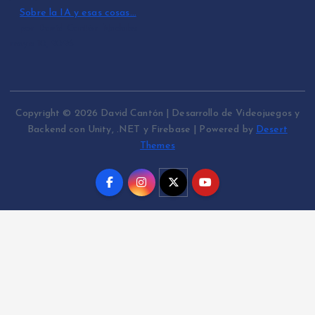
Sobre la IA y esas cosas…
por David Cantón Nadales
mayo 10, 2026
Copyright © 2026 David Cantón | Desarrollo de Videojuegos y
Backend con Unity, .NET y Firebase | Powered by
Desert
Themes