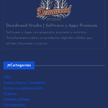
Deadwood Studio | Software y Apps Premium
Software y Apps con propósito, precisión y estética.
Transformamos ideas en productos digitales sólidos que
atraen, funcionan y crecen.
Categorias
.NET
Código fuente / Templates
Errores y problemas Unity
Firebase
Frikadas offtopic
Herramientas