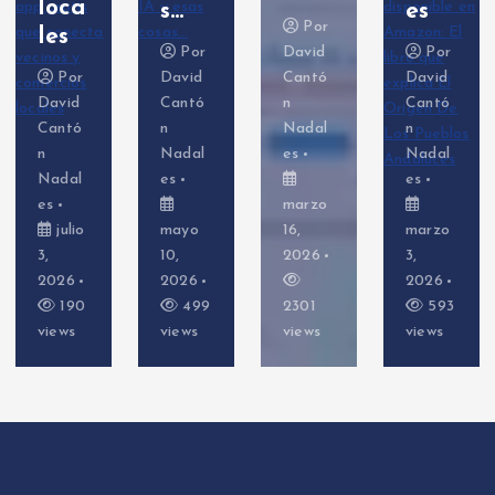
s…
es
ell)
Por
Por
David
Por
Por
David
Cantó
David
David
Cantó
n
Cantó
Cantó
n
Nadal
n
n
Nadal
es
Nadal
Nadal
es
es
es
marzo
mayo
16,
marzo
febrer
10,
2026
3,
o 26,
2026
2026
2026
499
2301
593
645
views
views
views
views