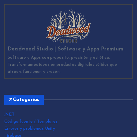
Deadwood Studio | Software y Apps Premium
Software y Apps con propósito, precisión y estética.
Transformamos ideas en productos digitales sólidos que
atraen, funcionan y crecen.
Categorias
.NET
Código fuente / Templates
Errores y problemas Unity
Firebase