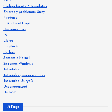
.NET
Código fuente / Templates
Errores y problemas Unity
Firebase
Frikadas offtopic
Herramientas
IA
Libros
Logitech
Python
Libro
s
Semantic Kernel
Frika
IA
Sistemas Windows
das
offt
Frika
opic
Tutoriales
das
offt
opic
Tutoriales genéricos útiles
He
Tutoriales Unity3D
Ya
crea
Uncategorized
Siste
disp
mas
do
Wind
Unity3D
ows
onib
Free
le
Ejer
vers
Tags
en
cicio
o: