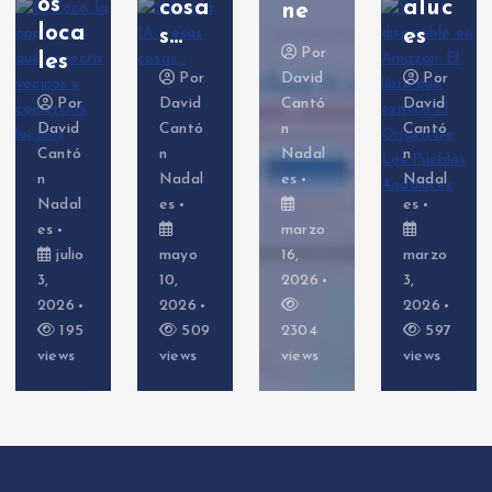
cosa
aluc
erSh
ne
s…
es
ell)
Por
Por
David
Por
Por
David
Cantó
David
David
Cantó
n
Cantó
Cantó
n
Nadal
n
n
Nadal
es
Nadal
Nadal
es
es
es
marzo
mayo
16,
marzo
febrer
10,
2026
3,
o 26,
2026
2026
2026
509
2304
597
648
views
views
views
views