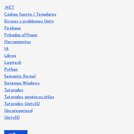
.NET
Código fuente / Templates
Errores y problemas Unity
Firebase
Frikadas offtopic
Herramientas
IA
Libros
Logitech
Python
Libro
s
Semantic Kernel
Frika
IA
Sistemas Windows
das
offt
Frika
opic
Tutoriales
das
offt
opic
Tutoriales genéricos útiles
He
Tutoriales Unity3D
Ya
crea
Uncategorized
Siste
disp
mas
do
Wind
Unity3D
ows
onib
Free
le
Ejer
vers