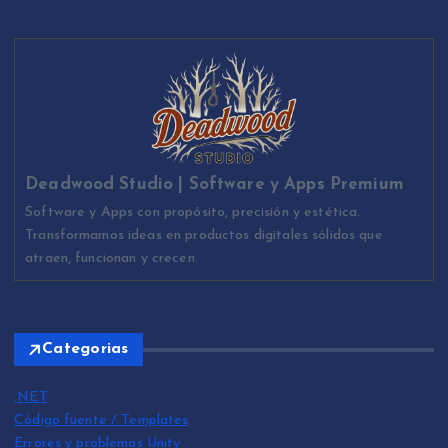
Deadwood Studio | Software y Apps Premium
Software y Apps con propósito, precisión y estética.
Transformamos ideas en productos digitales sólidos que
atraen, funcionan y crecen.
Categorias
.NET
Código fuente / Templates
Errores y problemas Unity