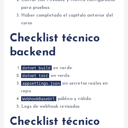
Contar con Firebase y Novita configurados
para pruebas.
Haber completado el capítulo anterior del
curso.
Checklist técnico
backend
dotnet build
en verde.
dotnet test
en verde.
appsettings.json
sin secretos reales en
repo.
WebhookBaseUrl
público y válido.
Logs de webhook revisados.
Checklist técnico