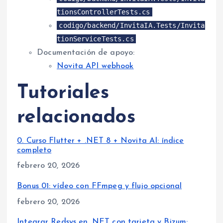
tionsControllerTests.cs
codigo/backend/InvitaIA.Tests/Invita
tionServiceTests.cs
Documentación de apoyo:
Novita API webhook
Tutoriales
relacionados
0. Curso Flutter + .NET 8 + Novita AI: índice
completo
Fecha
febrero 20, 2026
Bonus 01: vídeo con FFmpeg y flujo opcional
Fecha
febrero 20, 2026
Integrar Redsys en .NET con tarjeta y Bizum: