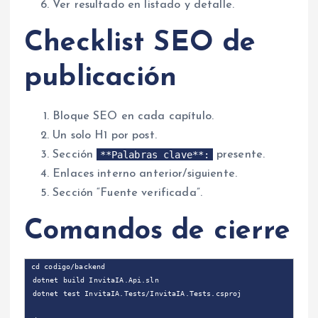
Ver resultado en listado y detalle.
Checklist SEO de
publicación
Bloque SEO en cada capítulo.
Un solo H1 por post.
**Palabras clave**:
Sección
presente.
Enlaces interno anterior/siguiente.
Sección “Fuente verificada”.
Comandos de cierre
cd codigo/backend

 dotnet build InvitaIA.Api.sln

 dotnet test InvitaIA.Tests/InvitaIA.Tests.csproj
