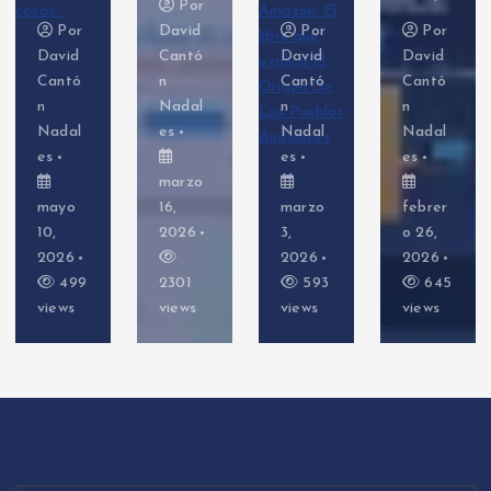
Por
Por
David
Por
Por
David
Cantó
David
David
Cantó
n
Cantó
Cantó
n
Nadal
n
n
Nadal
es
Nadal
Nadal
es
es
es
marzo
mayo
16,
marzo
febrer
10,
2026
3,
o 26,
2026
2026
2026
499
2301
593
645
views
views
views
views