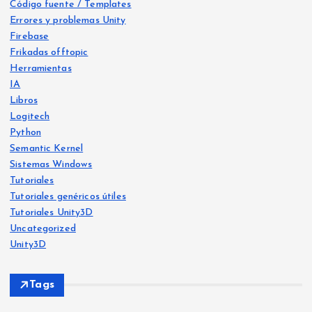
Código fuente / Templates
Errores y problemas Unity
Firebase
Frikadas offtopic
Herramientas
IA
Libros
Logitech
Python
Libro
s
Semantic Kernel
Frika
IA
Sistemas Windows
das
offt
Frika
opic
Tutoriales
das
offt
opic
Tutoriales genéricos útiles
He
Tutoriales Unity3D
Ya
crea
Uncategorized
Siste
disp
mas
do
Wind
Unity3D
ows
onib
Free
le
Ejer
vers
Tags
en
cicio
o:
Am
Misi