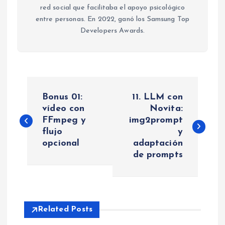
red social que facilitaba el apoyo psicológico
entre personas. En 2022, ganó los Samsung Top
Developers Awards.
N
Bonus 01:
11. LLM con
a
vídeo con
Novita:
FFmpeg y
img2prompt
flujo
y
v
opcional
adaptación
de prompts
e
g
a
Related Posts