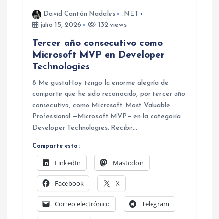
r
David Cantón Nadales
.NET
julio 15, 2026
132 views
a
Tercer año consecutivo como
d
Microsoft MVP en Developer
Technologies
a
8 Me gustaHoy tengo la enorme alegría de
compartir que he sido reconocido, por tercer año
s
consecutivo, como Microsoft Most Valuable
Professional —Microsoft MVP— en la categoría
Developer Technologies. Recibir…
Comparte esto:
LinkedIn
Mastodon
Facebook
X
Correo electrónico
Telegram