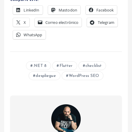
Comparte esto:
LinkedIn
Mastodon
Facebook
X
Correo electrónico
Telegram
WhatsApp
.NET 8
Flutter
checklist
despliegue
WordPress SEO