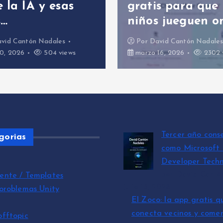
 la IA y esas
gratis para que 
s…
niños jueguen o
vid Cantón Nadales
Por
David Cantón Nadale
0, 2026
504 views
marzo 16, 2026
2302 
Tercer año cons
gorias
como Microsoft
Developer Techn
por David Cantó
ente / Templates
julio 15, 2026
 problemas Unity
El Zoco: la app gratis q
conecta vecinos y comer
offtopic