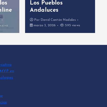
los
Los Pueblos
nline
Andaluces
s
Por
David Cantón Nadales
views
marzo 3, 2026
595 views
ecutivo
 MVP en
ologies
n Nadales
ue
cios