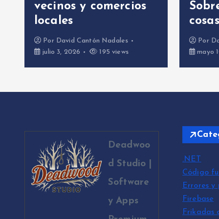
vecinos y comercios
Sobre
locales
cosa
Por
David Cantón Nadales
Por
Da
julio 3, 2026
195 views
mayo 1
Cate
Deadwoo
.NET
d Studio |
Código fu
Software
Errores y
Firebase
y Apps
Frikadas 