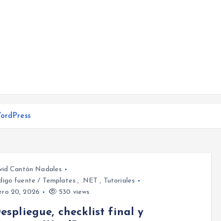
WordPress
vid Cantón Nadales
igo fuente / Templates
,
.NET
,
Tutoriales
ero 20, 2026
530 views
Despliegue, checklist final y