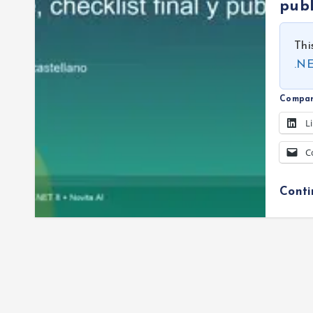
publ
Thi
.NE
Compar
L
C
Cont