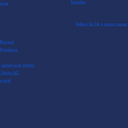
locales
ntas
por David Cantón Nadales
julio 3, 2026
Sobre la IA y esas cosas
por David Cantón Nadal
mayo 10, 2026
Kernel
 Windows
 genéricos útiles
s Unity3D
rized