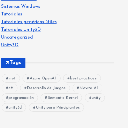
Sistemas Windows
Tutoriales
Tutoriales genéricos útiles
Tutoriales Unity3D
Uncategorized
Unity3D
Tags
.net
Azure OpenAI
best practices
c#
Desarrollo de Juegos
Novita AI
programación
Semantic Kernel
unity
unity3d
Unity para Principiantes