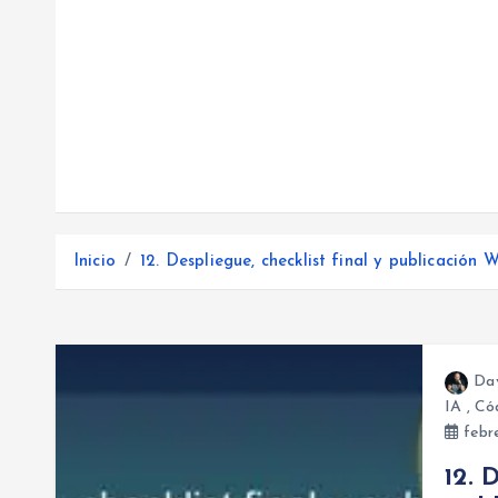
Inicio
12. Despliegue, checklist final y publicación 
Da
IA
,
Cód
febr
12. 