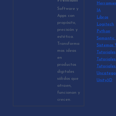
Premium
Herramie
Software y
IA
Apps con
Libros
propósito,
Logitech
precisión y
Python
estética.
Semantic 
Transforma
Sistemas
mos ideas
Tutoriales
en
Tutoriales
productos
Tutoriale
digitales
Uncatego
sólidos que
Unity3D
atraen,
funcionan y
crecen.