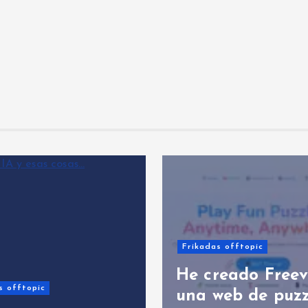
Frikadas offtopic
He creado Freev
s offtopic
una web de puzz