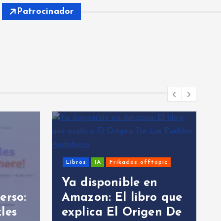
Patrocinador
Libros
IA
Frikadas offtopic
Ya disponible en
erso:
Amazon: El libro que
les
explica El Origen De