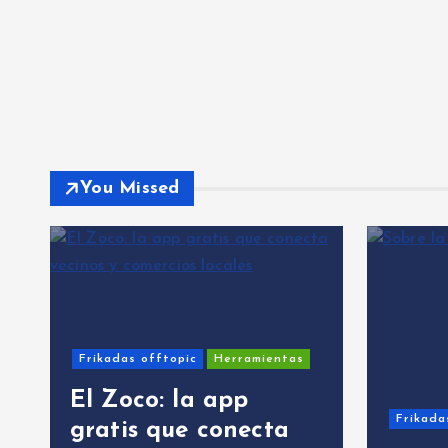
You Missed
Frikadas offtopic
Herramientas
El Zoco: la app
Frikada
gratis que conecta