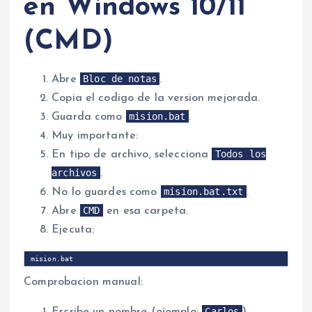
en Windows 10/11
(CMD)
Bloc de notas
Abre
.
Copia el codigo de la version mejorada.
mision.bat
Guarda como
.
Muy importante:
Todos los
En tipo de archivo, selecciona
archivos
.
mision.bat.txt
No lo guardes como
.
CMD
Abre
en esa carpeta.
Ejecuta:
Comprobacion manual:
Carlos
Escribe un nombre (ejemplo:
).