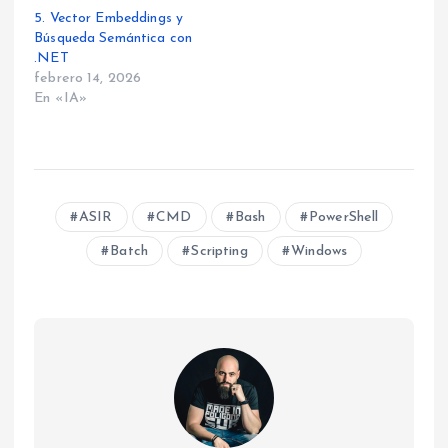
5. Vector Embeddings y
Búsqueda Semántica con
.NET
febrero 14, 2026
En «IA»
ASIR
CMD
Bash
PowerShell
Batch
Scripting
Windows