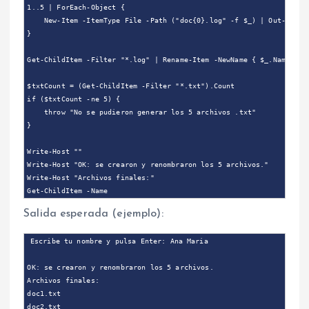
1..5 | ForEach-Object {

    New-Item -ItemType File -Path ("doc{0}.log" -f $_) | Out-Null

}

Get-ChildItem -Filter "*.log" | Rename-Item -NewName { $_.Name -rep
$txtCount = (Get-ChildItem -Filter "*.txt").Count

if ($txtCount -ne 5) {

    throw "No se pudieron generar los 5 archivos .txt"

}

Write-Host ""

Write-Host "OK: se crearon y renombraron los 5 archivos."

Write-Host "Archivos finales:"

Salida esperada (ejemplo):
Escribe tu nombre y pulsa Enter: Ana Maria

OK: se crearon y renombraron los 5 archivos.

Archivos finales:

doc1.txt

doc2.txt
