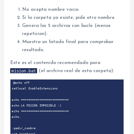
No acepta nombre vacio.
Si la carpeta ya existe, pide otro nombre.
Genera los 5 archivos con bucle (menos
repeticion).
Muestra un listado final para comprobar
resultado.
Este es el contenido recomendado para
mision.bat
(el archivo real de esta carpeta):
@echo off

setlocal EnableExtensions

echo ==========================

echo LA MISION IMPOSIBLE :)

echo ==========================

echo.

:pedir_nombre

set "nombre="
