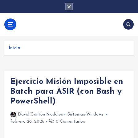
S
a
l
t
David Cantón |
a
Aprende desarrollo de videojuegos con Unity y
Desarrollo de
r
programación backend con .NET y Firebase.
Videojuegos y
a
Tutoriales, trucos y consejos para crear juegos y
Inicio
Backend con
l
aplicaciones.
c
Unity, .NET y
o
Firebase
n
Ejercicio Misión Imposible en
t
e
Batch para ASIR (con Bash y
n
PowerShell)
i
d
David Cantón Nadales
Sistemas Windows
o
febrero 26, 2026
0 Comentarios