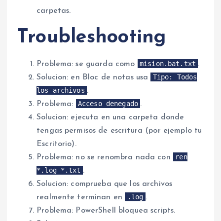
carpetas.
Troubleshooting
mision.bat.txt
Problema: se guarda como
.
Tipo: Todos
Solucion: en Bloc de notas usa
los archivos
.
Acceso denegado
Problema:
.
Solucion: ejecuta en una carpeta donde
tengas permisos de escritura (por ejemplo tu
Escritorio).
ren
Problema: no se renombra nada con
*.log *.txt
.
Solucion: comprueba que los archivos
.log
realmente terminan en
.
Problema: PowerShell bloquea scripts.