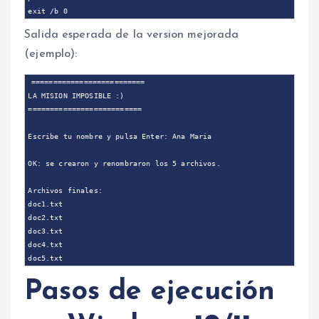
Salida esperada de la version mejorada
(ejemplo):
==========================

LA MISION IMPOSIBLE :)

==========================

Escribe tu nombre y pulsa Enter: Ana Maria

OK: se crearon y renombraron los 5 archivos.

Archivos finales:

doc1.txt

doc2.txt

doc3.txt

doc4.txt

Pasos de ejecución