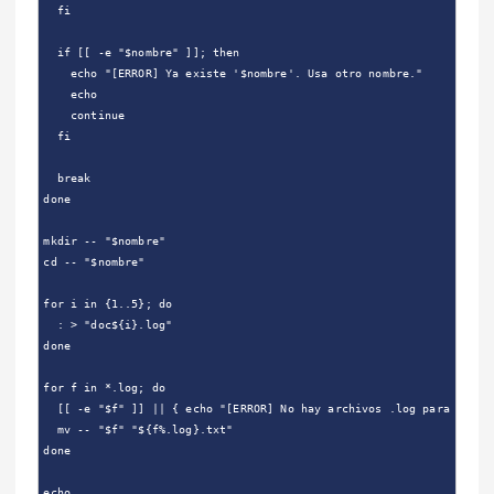
  fi

  if [[ -e "$nombre" ]]; then

    echo "[ERROR] Ya existe '$nombre'. Usa otro nombre."

    echo

    continue

  fi

  break

done

mkdir -- "$nombre"

cd -- "$nombre"

for i in {1..5}; do

  : > "doc${i}.log"

done

for f in *.log; do

  [[ -e "$f" ]] || { echo "[ERROR] No hay archivos .log para renomb
  mv -- "$f" "${f%.log}.txt"

done

echo
