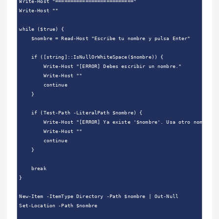
Write-Host "=========================="

Write-Host ""

while ($true) {

    $nombre = Read-Host "Escribe tu nombre y pulsa Enter"

    if ([string]::IsNullOrWhiteSpace($nombre)) {

        Write-Host "[ERROR] Debes escribir un nombre."

        Write-Host ""

        continue

    }

    if (Test-Path -LiteralPath $nombre) {

        Write-Host "[ERROR] Ya existe '$nombre'. Usa otro nombre."

        Write-Host ""

        continue

    }

    break

}

New-Item -ItemType Directory -Path $nombre | Out-Null

Set-Location -Path $nombre
