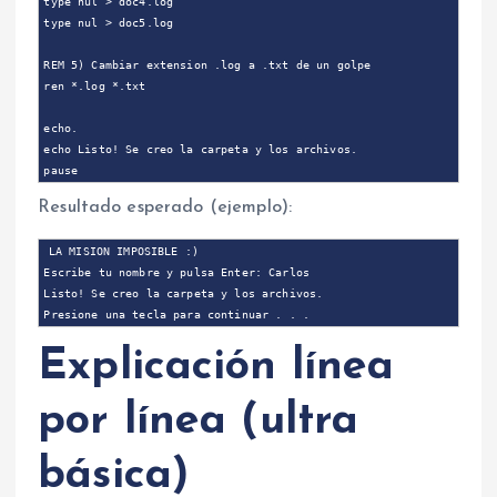
type nul > doc4.log

type nul > doc5.log

REM 5) Cambiar extension .log a .txt de un golpe

ren *.log *.txt

echo.

echo Listo! Se creo la carpeta y los archivos.

Resultado esperado (ejemplo):
LA MISION IMPOSIBLE :)

Escribe tu nombre y pulsa Enter: Carlos

Listo! Se creo la carpeta y los archivos.

Explicación línea
por línea (ultra
básica)