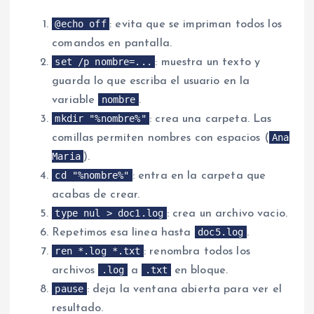
@echo off
: evita que se impriman todos los
comandos en pantalla.
set /p nombre=...
: muestra un texto y
guarda lo que escriba el usuario en la
nombre
variable
.
mkdir "%nombre%"
: crea una carpeta. Las
Ana
comillas permiten nombres con espacios (
Maria
).
cd "%nombre%"
: entra en la carpeta que
acabas de crear.
type nul > doc1.log
: crea un archivo vacio.
doc5.log
Repetimos esa linea hasta
.
ren *.log *.txt
: renombra todos los
.log
.txt
archivos
a
en bloque.
pause
: deja la ventana abierta para ver el
resultado.