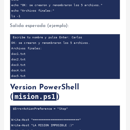
echo "OK: se crearon y renombraron los 5 archivos."

echo "Archivos finales:"

Salida esperada (ejemplo):
Escribe tu nombre y pulsa Enter: Carlos

OK: se crearon y renombraron los 5 archivos.

Archivos finales:

doc1.txt

doc2.txt

doc3.txt

doc4.txt

Version PowerShell
mision.ps1
(
)
$ErrorActionPreference = "Stop"

Write-Host "=========================="

Write-Host "LA MISION IMPOSIBLE :)"
