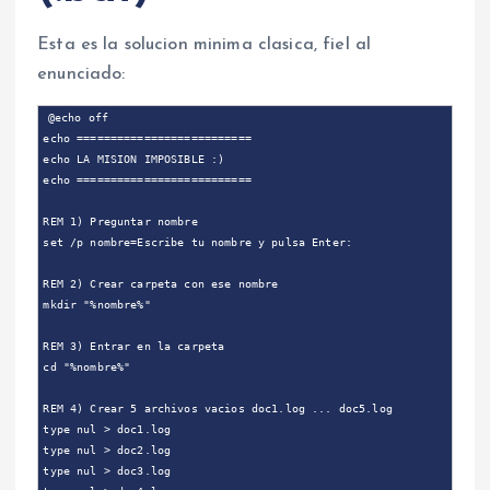
Esta es la solucion minima clasica, fiel al
enunciado:
@echo off

echo ==========================

echo LA MISION IMPOSIBLE :)

echo ==========================

REM 1) Preguntar nombre

set /p nombre=Escribe tu nombre y pulsa Enter:

REM 2) Crear carpeta con ese nombre

mkdir "%nombre%"

REM 3) Entrar en la carpeta

cd "%nombre%"

REM 4) Crear 5 archivos vacios doc1.log ... doc5.log

type nul > doc1.log

type nul > doc2.log

type nul > doc3.log
