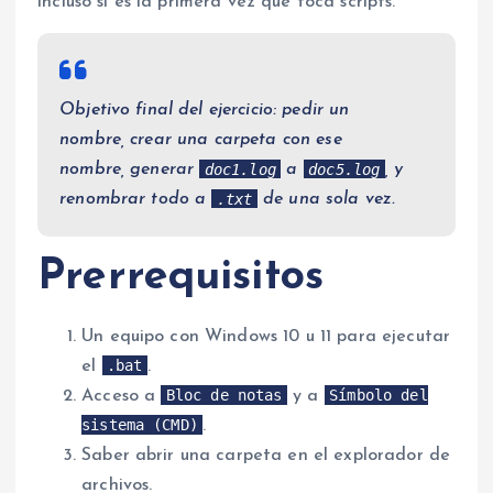
incluso si es la primera vez que toca scripts.
Objetivo final del ejercicio: pedir un
nombre, crear una carpeta con ese
doc1.log
doc5.log
nombre, generar
a
, y
.txt
renombrar todo a
de una sola vez.
Prerrequisitos
Un equipo con Windows 10 u 11 para ejecutar
.bat
el
.
Bloc de notas
Símbolo del
Acceso a
y a
sistema (CMD)
.
Saber abrir una carpeta en el explorador de
archivos.