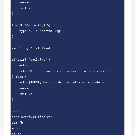
    pause

    exit /b 1

)

for /L %%i in (1,1,5) do (

    type nul > "doc%%i.log"

)

ren *.log *.txt 2>nul

if exist "doc5.txt" (

    echo.

    echo OK: se crearon y renombraron los 5 archivos.

) else (

    echo [ERROR] No se pudo completar el renombrado.

    pause

    exit /b 1

)

echo.

echo Archivos finales:

dir /b

echo.

pause
