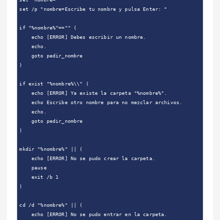
set /p "nombre=Escribe tu nombre y pulsa Enter: "

if "%nombre%"=="" (

    echo [ERROR] Debes escribir un nombre.

    echo.

    goto pedir_nombre

)

if exist "%nombre%\\" (

    echo [ERROR] Ya existe la carpeta "%nombre%".

    echo Escribe otro nombre para no mezclar archivos.

    echo.

    goto pedir_nombre

)

mkdir "%nombre%" || (

    echo [ERROR] No se pudo crear la carpeta.

    pause

    exit /b 1

)

cd /d "%nombre%" || (

    echo [ERROR] No se pudo entrar en la carpeta.
