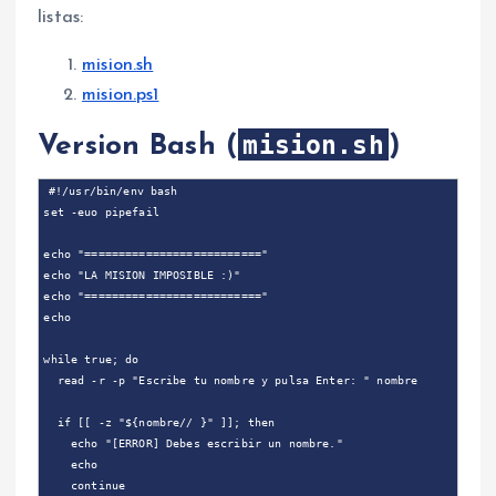
listas:
mision.sh
mision.ps1
mision.sh
Version Bash (
)
#!/usr/bin/env bash

set -euo pipefail

echo "=========================="

echo "LA MISION IMPOSIBLE :)"

echo "=========================="

echo

while true; do

  read -r -p "Escribe tu nombre y pulsa Enter: " nombre

  if [[ -z "${nombre// }" ]]; then

    echo "[ERROR] Debes escribir un nombre."

    echo

    continue
