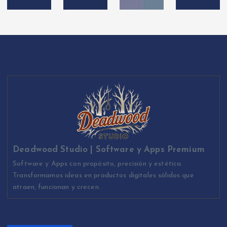
Deadwood Studio | Software y Apps Premium
Software y Apps con propósito, precisión y estética.
Transformamos ideas en productos digitales sólidos que
atraen, funcionan y crecen.