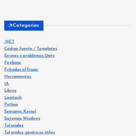
Categorias
.NET
Código fuente / Templates
Errores y problemas Unity
Firebase
Frikadas offtopic
Herramientas
IA
Libros
Logitech
Python
Libro
s
Semantic Kernel
Frika
IA
Sistemas Windows
das
offt
Frika
opic
Tutoriales
das
offt
opic
Tutoriales genéricos útiles
He