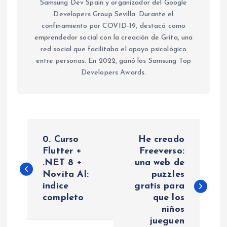
Samsung Dev Spain y organizador del Google
Developers Group Sevilla. Durante el
confinamiento por COVID-19, destacó como
emprendedor social con la creación de Grita, una
red social que facilitaba el apoyo psicológico
entre personas. En 2022, ganó los Samsung Top
Developers Awards.
N
0. Curso
He creado
a
Flutter +
Freeverso:
.NET 8 +
una web de
Novita AI:
puzzles
v
índice
gratis para
completo
que los
e
niños
jueguen