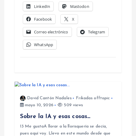
LinkedIn
Mastodon
t
Facebook
X
r
Correo electrónico
Telegram
a
WhatsApp
d
a
s
David Cantón Nadales
Frikadas offtopic
mayo 10, 2026
509 views
Sobre la IA y esas cosas…
13 Me gustaA llorar a la llorisquería se decía,
pues aquí voy. Llevo en este mundo desde que