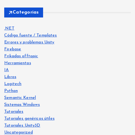
Categorias
.NET
Código fuente / Templates
Errores y problemas Unity
Firebase
Frikadas offtopic
Herramientas
IA
Libros
Logitech
Python
Libro
s
Semantic Kernel
Frika
IA
Sistemas Windows
das
offt
Frika
opic
Tutoriales
das
offt
opic
Tutoriales genéricos útiles
He
Tutoriales Unity3D
Ya
crea
Uncategorized
Siste