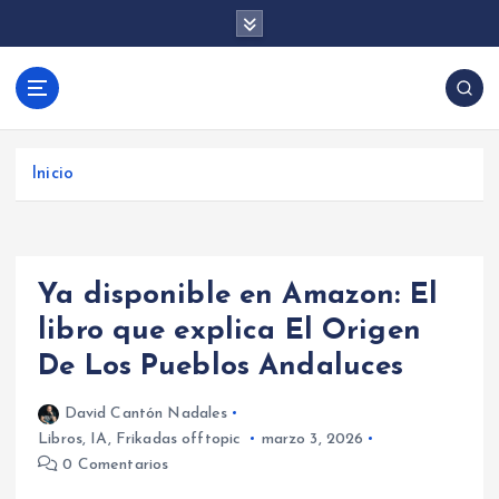
S
a
l
t
David Cantón |
a
Aprende desarrollo de videojuegos con Unity y
Desarrollo de
r
programación backend con .NET y Firebase.
Videojuegos y
a
Tutoriales, trucos y consejos para crear juegos y
Inicio
Backend con
l
aplicaciones.
c
Unity, .NET y
o
Firebase
n
Ya disponible en Amazon: El
t
e
libro que explica El Origen
n
De Los Pueblos Andaluces
i
d
David Cantón Nadales
o
Libros
,
IA
,
Frikadas offtopic
marzo 3, 2026
0 Comentarios