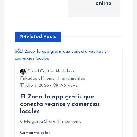
g
online
a
c
Related Posts
i
ó
David Cantón Nadales
n
Frikadas offtopic
,
Herramientas
julio 3, 2026
195 views
d
El Zoco: la app gratis que
e
conecta vecinos y comercios
locales
e
6 Me gusta Share this content:
n
Comparte esto: