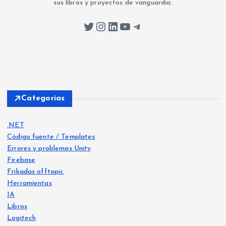
sus libros y proyectos de vanguardia.
Twitter
Instagram
LinkedIn
YouTube
Telegram
Categorias
.NET
Código fuente / Templates
Errores y problemas Unity
Firebase
Frikadas offtopic
Herramientas
IA
Libros
Logitech