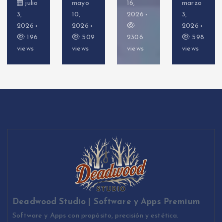
julio
mayo
16,
marzo
3,
10,
2026
3,
2026
2026
2026
196
509
2306
598
views
views
views
views
Deadwood Studio | Software y Apps Premium
Software y Apps con propósito, precisión y estética.