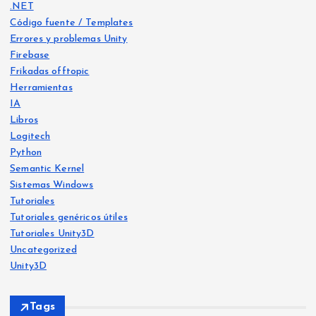
.NET
Código fuente / Templates
Errores y problemas Unity
Firebase
Frikadas offtopic
Herramientas
IA
Libros
Logitech
Python
Frika
das
Semantic Kernel
offt
opic
Frika
Sistemas Windows
das
Libro
offt
s
opic
Tutoriales
IA
Tutoriales genéricos útiles
He
Tutoriales Unity3D
Ya
crea
Uncategorized
Siste
disp
mas
do
Wind
Unity3D
ows
onib
Free
le
Ejer
vers
Tags
en
cicio