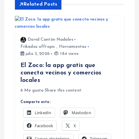
i
Related Posts
ó
n
David Cantón Nadales
Frikadas offtopic
,
Herramientas
d
julio 3, 2026
184 views
e
El Zoco: la app gratis que
conecta vecinos y comercios
e
locales
6 Me gusta Share this content:
n
Comparte esto:
t
LinkedIn
Mastodon
r
Facebook
X
Correo electrónico
Telegram