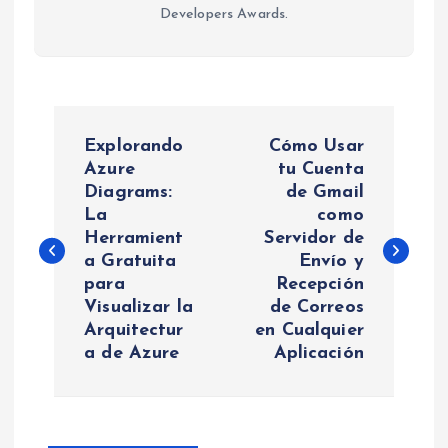
Developers Awards.
N
Explorando
Cómo Usar
a
Azure
tu Cuenta
Diagrams:
de Gmail
La
como
v
Herramient
Servidor de
a Gratuita
Envío y
e
para
Recepción
Visualizar la
de Correos
g
Arquitectur
en Cualquier
a de Azure
Aplicación
a
c