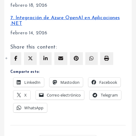
Fecha
febrero 18, 2026
7. Integración de Azure OpenAI en Aplicaciones
.NET
Fecha
febrero 14, 2026
Share this content:
Comparte esto:
LinkedIn
Mastodon
Facebook
X
Correo electrónico
Telegram
WhatsApp