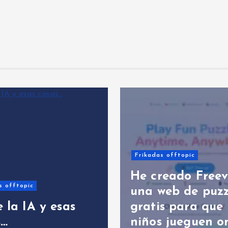
Frikadas offtopic
He creado Freev
s offtopic
una web de puzz
 la IA y esas
gratis para que 
s…
niños jueguen o