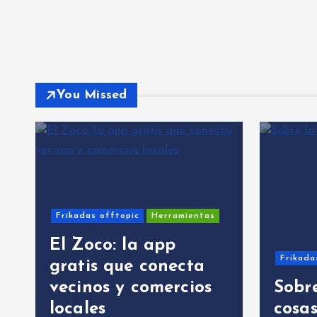
You Missed
Frikadas offtopic
Herramientas
El Zoco: la app
Frikada
gratis que conecta
vecinos y comercios
Sobre
locales
cosa