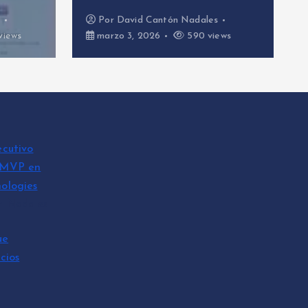
s
Por
David Cantón Nadales
views
marzo 3, 2026
590 views
ecutivo
 MVP en
ologies
n Nadales
ue
cios