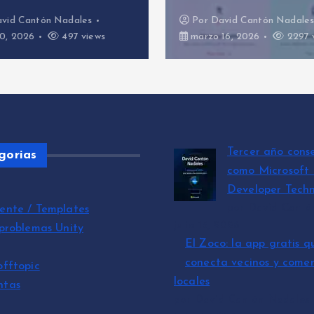
vid Cantón Nadales
Por
David Cantón Nadale
0, 2026
497 views
marzo 16, 2026
2297 
Tercer año cons
gorias
como Microsoft
Developer Techn
por David Cantó
ente / Templates
julio 15, 2026
 problemas Unity
El Zoco: la app gratis q
conecta vecinos y comer
offtopic
locales
ntas
por David Cantón Nadales