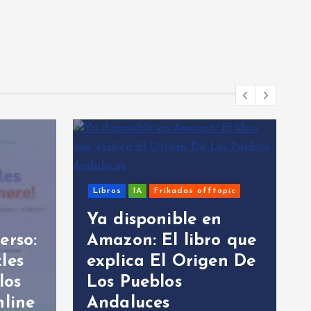
Libros
IA
Frikadas offtopic
Ya disponible en
erso:
Amazon: El libro que
les
explica El Origen De
los
Los Pueblos
nline
Andaluces