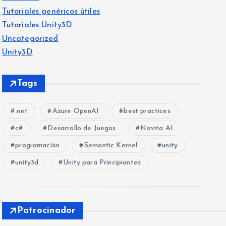
Tutoriales genéricos útiles
Tutoriales Unity3D
Uncategorized
Unity3D
Tags
.net
Azure OpenAI
best practices
c#
Desarrollo de Juegos
Novita AI
programación
Semantic Kernel
unity
unity3d
Unity para Principiantes
Patrocinador