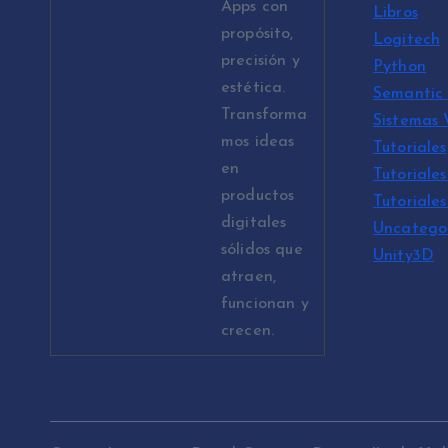
Apps con
Libros
propósito,
Logitech
precisión y
Python
estética.
Semantic 
Transforma
Sistemas
mos ideas
Tutoriales
en
Tutoriales
productos
Tutoriale
digitales
Uncatego
sólidos que
Unity3D
atraen,
funcionan y
crecen.