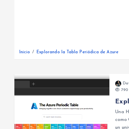
Inicio
Explorando la Tabla Periódica de Azure
Da
790 
Expl
Una He
como 
un uni