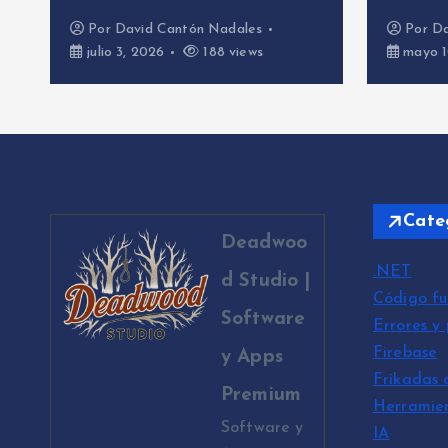
Por
David Cantón Nadales
Por
Da
julio 3, 2026
188 views
mayo 1
Cate
Deadwoo
.NET
d Studio |
Código fu
Software
Errores y
Firebase
y Apps
Frikadas 
Premium
Herramie
Software y
IA