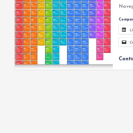
Naveg
Compar
L
C
Cont