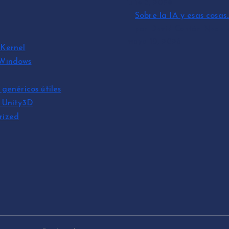
julio 3, 2026
Sobre la IA y esas cosas
por David Cantón Nadal
mayo 10, 2026
Kernel
 Windows
 genéricos útiles
s Unity3D
rized