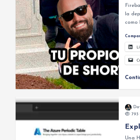
Fireba
la dep
como 
Compar
L
C
Cont
Da
793 
Expl
Una He