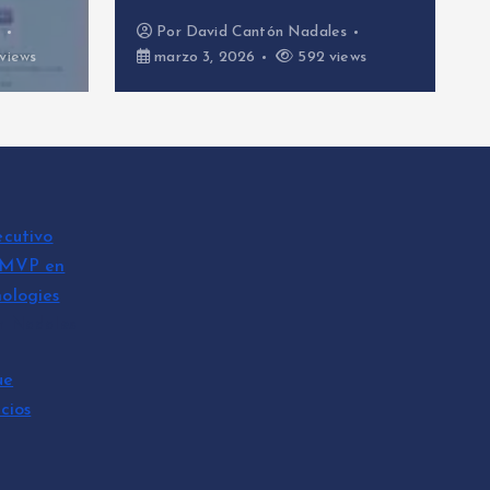
n Nadales
Por
David Cantón Nadales
592 views
febrero 26, 2026
645 views
ecutivo
 MVP en
ologies
n Nadales
ue
cios