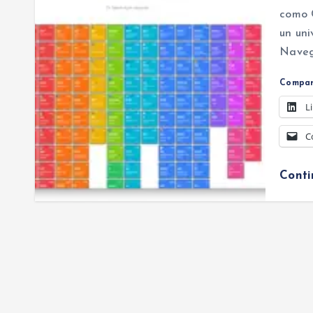
como 
un uni
Naveg
Compar
L
C
Cont