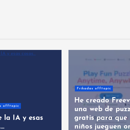
Libros
IA
Frik
Frikadas offtopic
Ya disponi
He creado Freeverso:
Amazon: El
una web de puzzles
explica El
gratis para que los
Los Pueblo
niños jueguen online
Andaluces