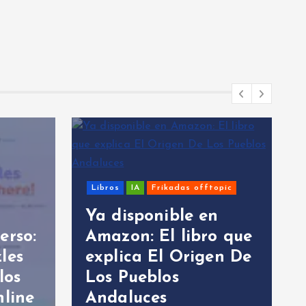
adas offtopic
Sistemas Windows
ble en
 libro que
Ejercicio Misión
 Origen De
Imposible en Batch
s
para ASIR (con Bash
y PowerShell)