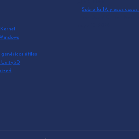
julio 3, 2026
Sobre la IA y esas cosas
por David Cantón Nadal
mayo 10, 2026
Kernel
 Windows
 genéricos útiles
s Unity3D
rized