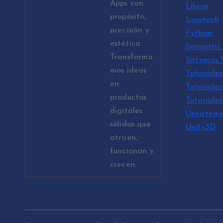
Apps con
Libros
propósito,
Logitech
precisión y
Python
estética.
Semantic 
Transforma
Sistemas
mos ideas
Tutoriales
en
Tutoriales
productos
Tutoriale
digitales
Uncatego
sólidos que
Unity3D
atraen,
funcionan y
crecen.