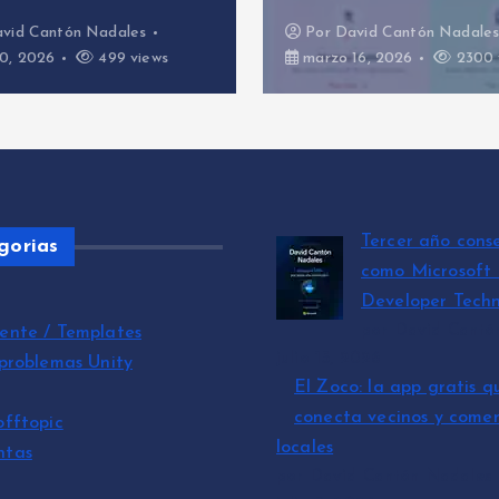
Por
David Cantón Nadales
Por
David Cantó
marzo 16, 2026
2300 views
marzo 3, 2026
Tercer año cons
gorias
como Microsoft
Developer Techn
por David Cantó
ente / Templates
julio 15, 2026
 problemas Unity
El Zoco: la app gratis q
conecta vecinos y comer
offtopic
locales
ntas
por David Cantón Nadales