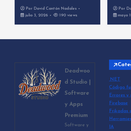
es
Por
David Cantón Nadales
ws
mayo 10, 2026
499 views
Cate
Deadwoo
.NET
d Studio |
Código fu
Software
Errores y
Firebase
y Apps
Frikadas 
Premium
Herramie
Software y
IA