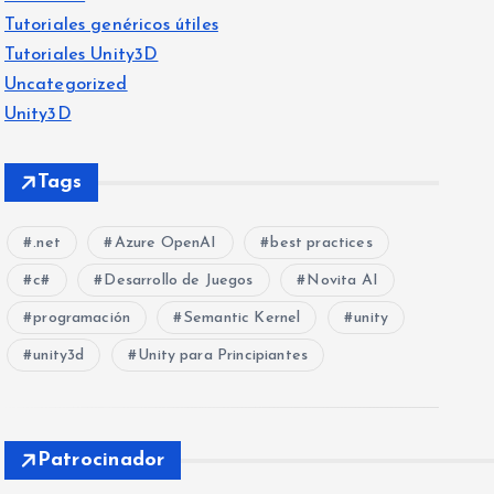
Tutoriales genéricos útiles
Tutoriales Unity3D
Uncategorized
Unity3D
Tags
.net
Azure OpenAI
best practices
c#
Desarrollo de Juegos
Novita AI
programación
Semantic Kernel
unity
unity3d
Unity para Principiantes
Patrocinador