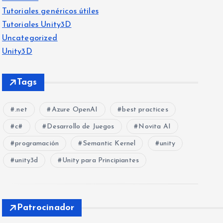
Tutoriales genéricos útiles
Tutoriales Unity3D
Uncategorized
Unity3D
Tags
.net
Azure OpenAI
best practices
c#
Desarrollo de Juegos
Novita AI
programación
Semantic Kernel
unity
unity3d
Unity para Principiantes
Patrocinador