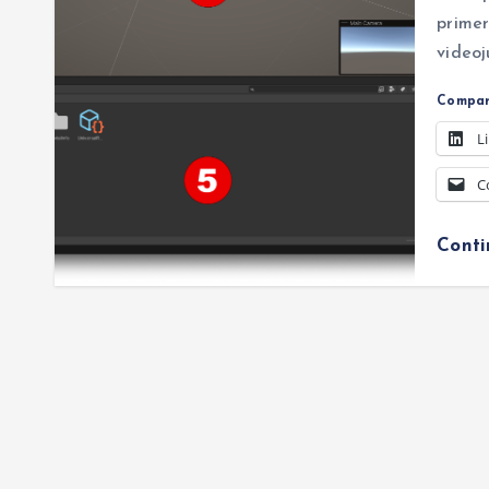
primer
videoj
Compar
L
C
Cont