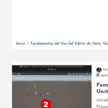
Inicio
Fundamentos del Uso del Editor de Unity: Gu
Da
agos
Fund
Unit
Intro
Princi