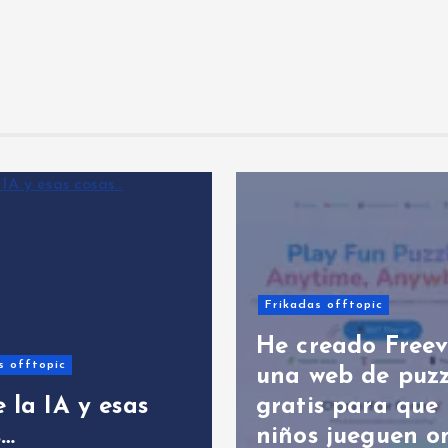
F
Frikadas offtopic
Y
He creado Freeverso:
A
una web de puzzles
e
s
gratis para que los
L
niños jueguen online
A