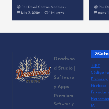
id Cantón Nadales
Por
David Cantón Nadales
2026
184 views
mayo 10, 2026
492 vie
Cate
Deadwoo
.NET
d Studio |
Código fu
Software
Errores y
Firebase
y Apps
Frikadas 
Premium
Herramie
Software y
IA