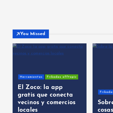
You Missed
ntas
Frikadas offtopic
co: la app
Frikadas offtopic
s que conecta
os y comercios
Sobre la IA y esa
s
cosas…