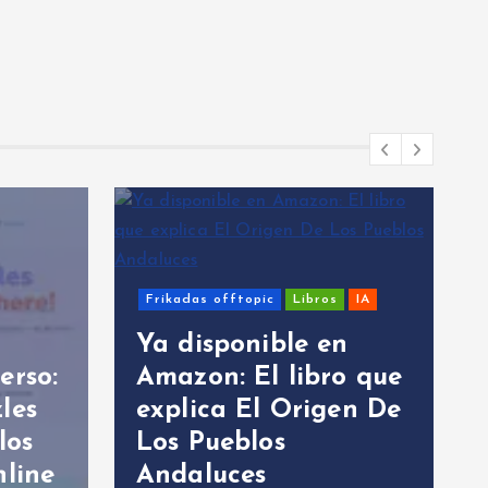
rikadas offtopic
Libros
IA
Sistemas Windows
a disponible en
mazon: El libro que
Ejercicio Mi
xplica El Origen De
Imposible e
os Pueblos
para ASIR (
ndaluces
y PowerShell