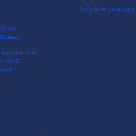
julio 3, 2026
Sobre la IA y esas cosas
por David Cantón Nadal
mayo 10, 2026
Kernel
 Windows
 genéricos útiles
s Unity3D
rized