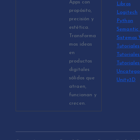
Apps con
Libros
propósito,
Logitech
precisión y
Python
estética.
Semantic 
Transforma
Sistemas
mos ideas
Tutoriales
en
Tutoriales
productos
Tutoriale
digitales
Uncatego
sólidos que
Unity3D
atraen,
funcionan y
crecen.