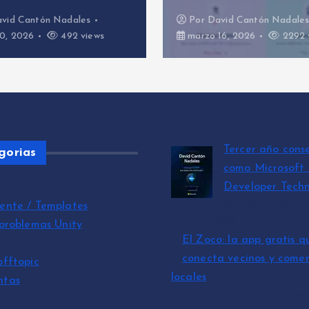
Por
David Cantón Nadales
ws
marzo 16, 2026
2292 views
Tercer año cons
gorias
como Microsoft
Developer Techn
por David Cantó
ente / Templates
julio 15, 2026
 problemas Unity
El Zoco: la app gratis q
conecta vecinos y comer
offtopic
locales
ntas
por David Cantón Nadales