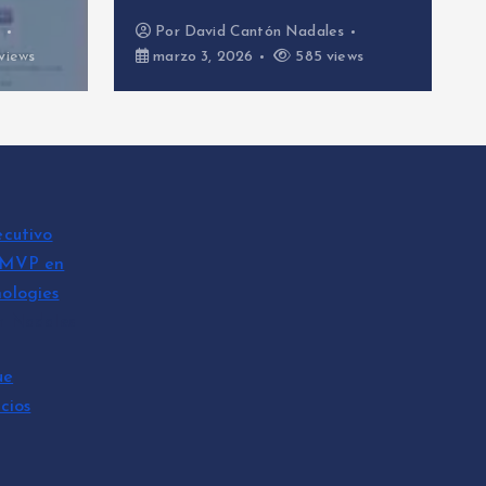
Por
David Cantón Nadales
Por
David Cantón 
marzo 3, 2026
585 views
febrero 26, 2026
ecutivo
 MVP en
ologies
n Nadales
ue
cios