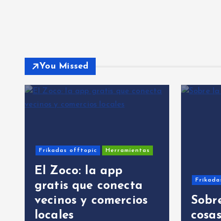
You Missed
Frikadas offtopic
Herramientas
El Zoco: la app
Frikadas offto
gratis que conecta
vecinos y comercios
Sobre la 
locales
cosas…