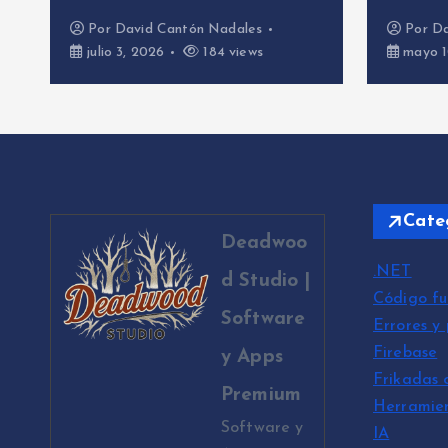
Por
David Cantón Nadales
Por
David Ca
julio 3, 2026
184 views
mayo 10, 202
Cate
Deadwoo
.NET
d Studio |
Código fu
Software
Errores y
Firebase
y Apps
Frikadas 
Premium
Herramie
Software y
IA