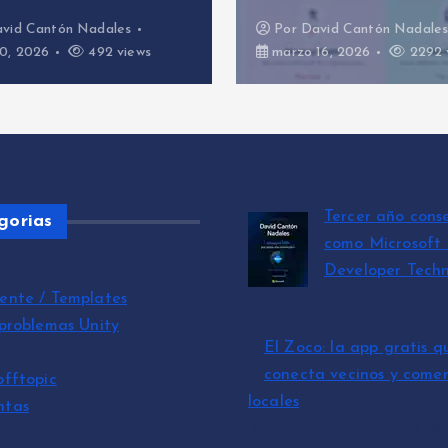
ntón Nadales
Por
David Cantón Nadales
6
492 views
marzo 16, 2026
2292 views
Tercer año cons
gorias
como Microsoft
Developer Techn
por David Cantó
ente / Templates
julio 15, 2026
 problemas Unity
El Zoco: la app gratis q
conecta vecinos y comer
offtopic
locales
ntas
por David Cantón Nadales