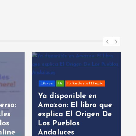
Libros
IA
Frikadas offtopic
Sistem
Ya disponible en
:
Amazon: El libro que
Ejer
explica El Origen De
Impo
Los Pueblos
para
e
Andaluces
y Po