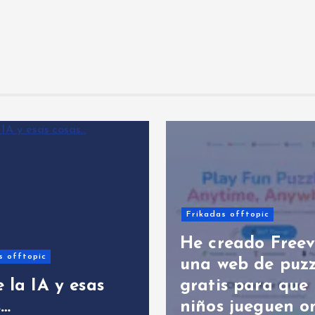
Frikadas offtopic
He creado Freeverso
pic
una web de puzzles
IA y esas
gratis para que los
niños jueguen onlin