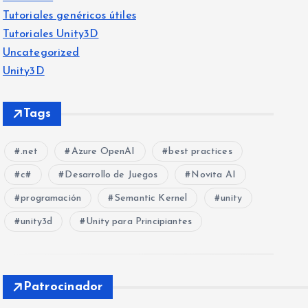
Tutoriales genéricos útiles
Tutoriales Unity3D
Uncategorized
Unity3D
Tags
.net
Azure OpenAI
best practices
c#
Desarrollo de Juegos
Novita AI
programación
Semantic Kernel
unity
unity3d
Unity para Principiantes
Patrocinador