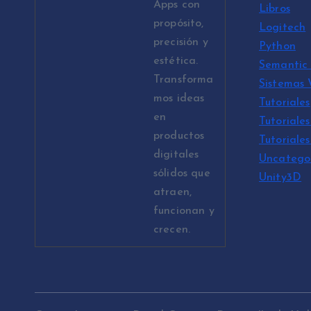
Apps con
Libros
propósito,
Logitech
precisión y
Python
estética.
Semantic 
Transforma
Sistemas
mos ideas
Tutoriales
en
Tutoriales
productos
Tutoriale
digitales
Uncatego
sólidos que
Unity3D
atraen,
funcionan y
crecen.