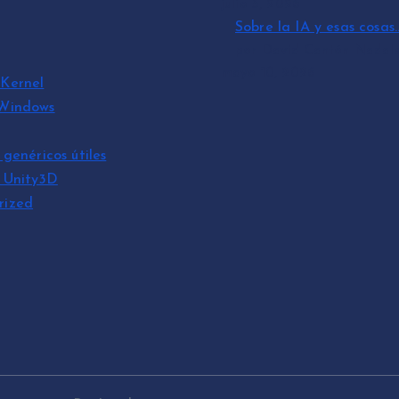
julio 3, 2026
Sobre la IA y esas cosas
por David Cantón Nadal
mayo 10, 2026
Kernel
 Windows
 genéricos útiles
s Unity3D
rized