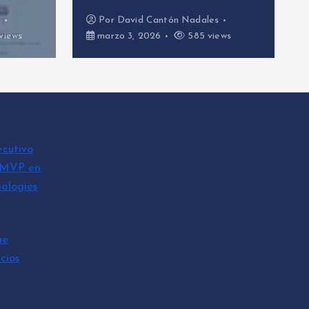
Por
David Cantón Nadales
Por
D
marzo 3, 2026
585 views
febre
ecutivo
 MVP en
ologies
n Nadales
ue
cios