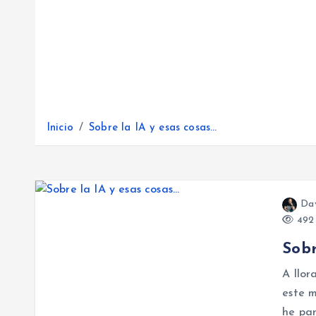
Inicio
Sobre la IA y esas cosas…
Da
492 
Sobr
A llor
este 
he par