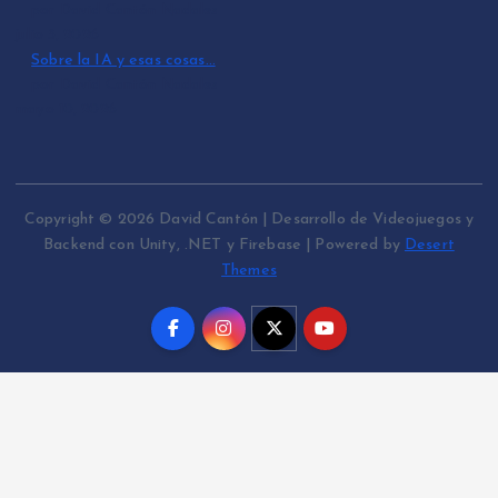
por David Cantón Nadales
julio 3, 2026
Sobre la IA y esas cosas…
por David Cantón Nadales
mayo 10, 2026
Copyright © 2026 David Cantón | Desarrollo de Videojuegos y
Backend con Unity, .NET y Firebase | Powered by
Desert
Themes