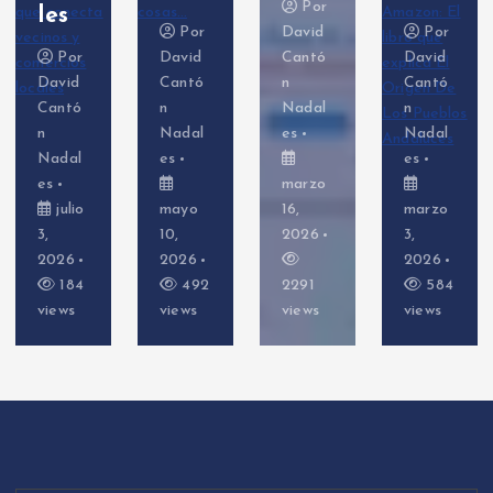
Por
les
Por
David
Por
Por
David
Cantó
David
David
Cantó
n
Cantó
Cantó
n
Nadal
n
n
Nadal
es
Nadal
Nadal
es
es
es
marzo
julio
mayo
16,
marzo
3,
10,
2026
3,
2026
2026
2026
184
492
2291
584
views
views
views
views