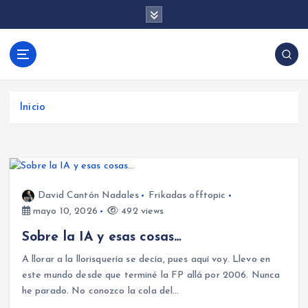
S
a
l
t
David Cantón |
a
Aprende desarrollo de videojuegos con Unity y
Desarrollo de
r
programación backend con .NET y Firebase.
Videojuegos y
a
Tutoriales, trucos y consejos para crear juegos y
Inicio
Backend con
l
aplicaciones.
c
Unity, .NET y
o
Firebase
n
t
David Cantón Nadales
Frikadas offtopic
e
mayo 10, 2026
492 views
n
i
Sobre la IA y esas cosas…
d
A llorar a la llorisquería se decía, pues aquí voy. Llevo en
o
este mundo desde que terminé la FP allá por 2006. Nunca
he parado. No conozco la cola del…