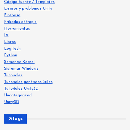
Código fuente / Templates
Errores y problemas Unity
Firebase
Frikadas offtopic
Herramientas
IA
Libros
Logitech
Python
Libro
s
Semantic Kernel
Frika
IA
Sistemas Windows
das
offt
Frika
opic
Tutoriales
das
offt
opic
Tutoriales genéricos útiles
He
Tutoriales Unity3D
Ya
crea
Uncategorized
disp
do
Unity3D
onib
Free
Frika
le
vers
das
Tags
offt
en
o:
opic
Herr
Am