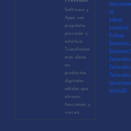
Premium
Herramie
Software y
IA
Apps con
Libros
propósito,
Logitech
precisión y
Python
estética.
Semantic 
Transforma
Sistemas
mos ideas
Tutoriales
en
Tutoriales
productos
Tutoriale
digitales
Uncatego
sólidos que
Unity3D
atraen,
funcionan y
crecen.