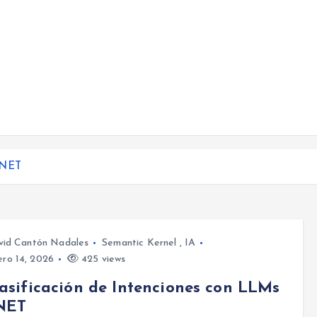
 .NET
vid Cantón Nadales
Semantic Kernel
,
IA
ro 14, 2026
425 views
lasificación de Intenciones con LLMs
.NET