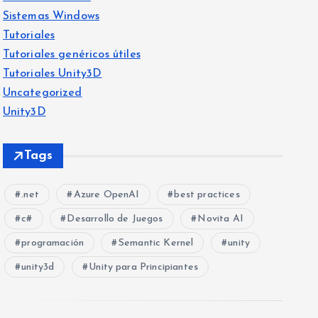
Sistemas Windows
Tutoriales
Tutoriales genéricos útiles
Tutoriales Unity3D
Uncategorized
Unity3D
Tags
.net
Azure OpenAI
best practices
c#
Desarrollo de Juegos
Novita AI
programación
Semantic Kernel
unity
unity3d
Unity para Principiantes