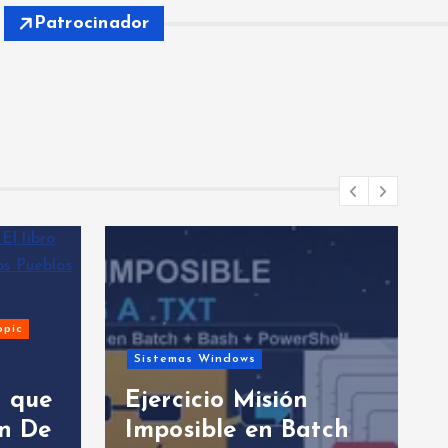
Patrocinador
opic
Sistemas Windows
n
o que
Ejercicio Misión
en De
Imposible en Batch