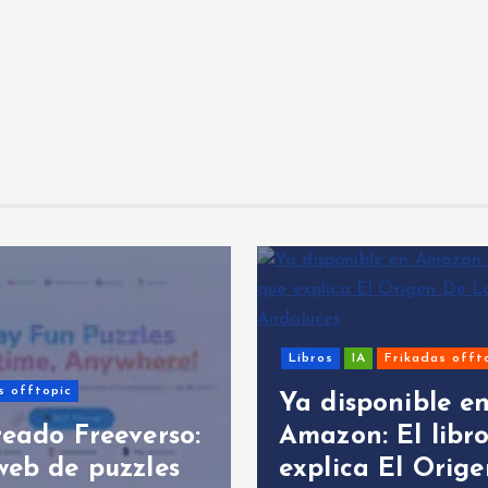
Libros
IA
Frikadas offt
s offtopic
Ya disponible e
reado Freeverso:
Amazon: El libr
web de puzzles
explica El Orig