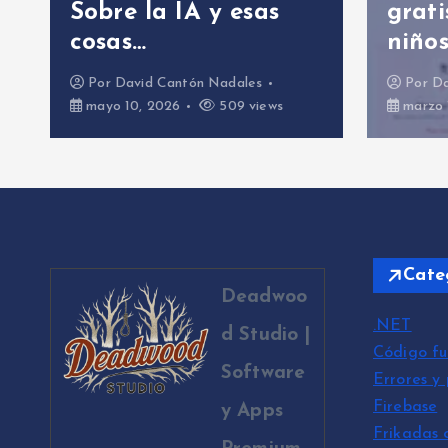
Sobre la IA y esas
grati
cosas…
niños
Por
David Cantón Nadales
Por
Da
mayo 10, 2026
509 views
marzo 
Cate
Deadwoo
.NET
d Studio |
Código fu
Software
Errores y
Firebase
y Apps
Frikadas 