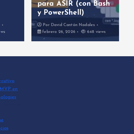
para ASIR (con Bash
y PowerShell)
s
Por
David Cantón Nadales
ews
febrero 26, 2026
648 views
ecutivo
 MVP en
ologies
n Nadales
ue
cios