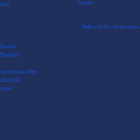
locales
ntas
por David Cantón Nadales
julio 3, 2026
Sobre la IA y esas cosas
por David Cantón Nadal
mayo 10, 2026
Kernel
 Windows
 genéricos útiles
s Unity3D
rized