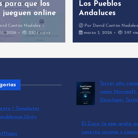
s para que los
Los Pueblos
 jueguen online
Andaluces
vid Cantón Nadales
Por
David Cantón Nadale
16, 2026
2304 views
marzo 3, 2026
597 vi
Tercer año cons
gorias
como Microsoft
Developer Techn
por David Cantó
ente / Templates
julio 15, 2026
 problemas Unity
El Zoco: la app gratis q
conecta vecinos y comer
offtopic