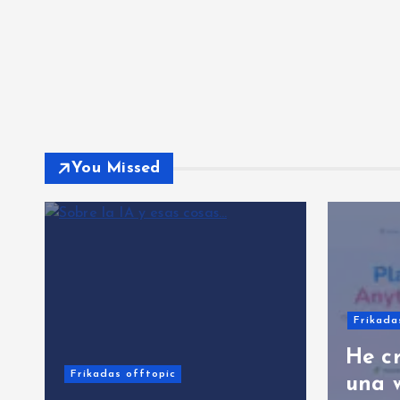
You Missed
Frikada
He c
Frikadas offtopic
una 