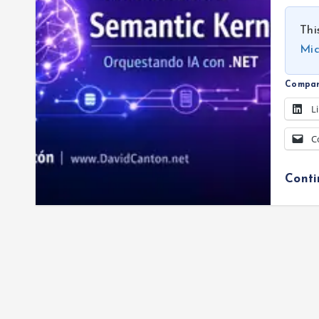
Thi
Mic
Compar
L
C
Cont