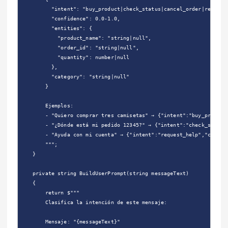
          "intent": "buy_product|check_status|cancel_order|request_
          "confidence": 0.0-1.0,

          "entities": {

            "product_name": "string|null",

            "order_id": "string|null",

            "quantity": number|null

          },

          "category": "string|null"

        }

        Ejemplos:

        - "Quiero comprar tres camisetas" → {"intent":"buy_product"
        - "¿Dónde está mi pedido 12345?" → {"intent":"check_status"
        - "Ayuda con mi cuenta" → {"intent":"request_help","confide
        """;

    }

    private string BuildUserPrompt(string messageText)

    {

        return $"""

        Clasifica la intención de este mensaje:

        Mensaje: "{messageText}"
