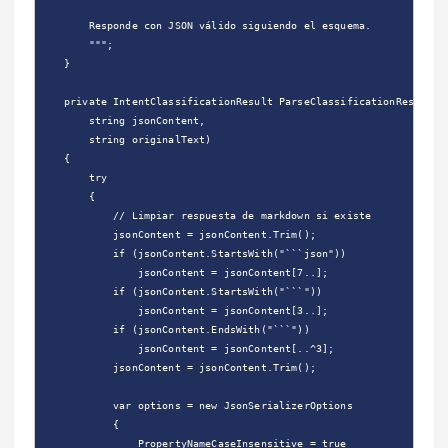
        Responde con JSON válido siguiendo el esquema.

        """;

    }

    private IntentClassificationResult ParseClassificationResponse(
        string jsonContent,

        string originalText)

    {

        try

        {

            // Limpiar respuesta de markdown si existe

            jsonContent = jsonContent.Trim();

            if (jsonContent.StartsWith("```json"))

                jsonContent = jsonContent[7..];

            if (jsonContent.StartsWith("```"))

                jsonContent = jsonContent[3..];

            if (jsonContent.EndsWith("```"))

                jsonContent = jsonContent[..^3];

            jsonContent = jsonContent.Trim();

            var options = new JsonSerializerOptions

            {

                PropertyNameCaseInsensitive = true
