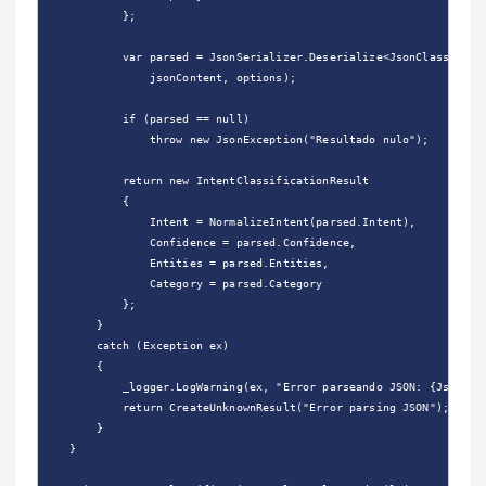
            };

            var parsed = JsonSerializer.Deserialize<JsonClassificat
                jsonContent, options);

            if (parsed == null)

                throw new JsonException("Resultado nulo");

            return new IntentClassificationResult

            {

                Intent = NormalizeIntent(parsed.Intent),

                Confidence = parsed.Confidence,

                Entities = parsed.Entities,

                Category = parsed.Category

            };

        }

        catch (Exception ex)

        {

            _logger.LogWarning(ex, "Error parseando JSON: {Json}", 
            return CreateUnknownResult("Error parsing JSON");

        }

    }
