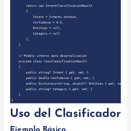
        return new IntentClassificationResult

        {

            Intent = Intents.Unknown,

            Confidence = 0.0,

            Entities = null,

            Category = null

        };

    }

    // Modelo interno para deserialización

    private class JsonClassificationResult

    {

        public string? Intent { get; set; }

        public double Confidence { get; set; }

        public Dictionary<string, object>? Entities { get; set; }

        public string? Category { get; set; }

    }

Uso del Clasificador
Ejemplo Básico