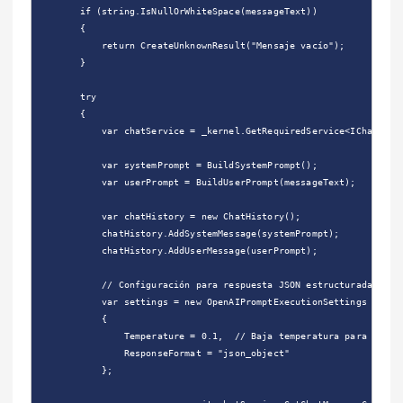
        if (string.IsNullOrWhiteSpace(messageText))

        {

            return CreateUnknownResult("Mensaje vacío");

        }

        try

        {

            var chatService = _kernel.GetRequiredService<IChatCompl
            var systemPrompt = BuildSystemPrompt();

            var userPrompt = BuildUserPrompt(messageText);

            var chatHistory = new ChatHistory();

            chatHistory.AddSystemMessage(systemPrompt);

            chatHistory.AddUserMessage(userPrompt);

            // Configuración para respuesta JSON estructurada

            var settings = new OpenAIPromptExecutionSettings

            {

                Temperature = 0.1,  // Baja temperatura para clasif
                ResponseFormat = "json_object"

            };
