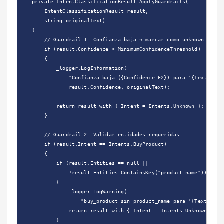
    private IntentClassificationResult ApplyGuardrails(

        IntentClassificationResult result,

        string originalText)

    {

        // Guardrail 1: Confianza baja → marcar como unknown

        if (result.Confidence < MinimumConfidenceThreshold)

        {

            _logger.LogInformation(

                "Confianza baja ({Confidence:F2}) para '{Text}', ma
                result.Confidence, originalText);

            return result with { Intent = Intents.Unknown };

        }

        // Guardrail 2: Validar entidades requeridas

        if (result.Intent == Intents.BuyProduct)

        {

            if (result.Entities == null || 

                !result.Entities.ContainsKey("product_name"))

            {

                _logger.LogWarning(

                    "buy_product sin product_name para '{Text}'", o
                return result with { Intent = Intents.Unknown };

            }
