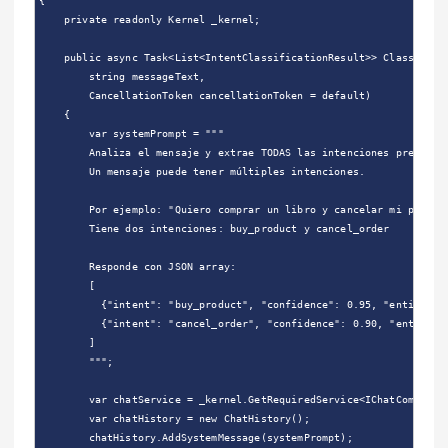
{

    private readonly Kernel _kernel;

    public async Task<List<IntentClassificationResult>> ClassifyMul
        string messageText,

        CancellationToken cancellationToken = default)

    {

        var systemPrompt = """

        Analiza el mensaje y extrae TODAS las intenciones presentes
        Un mensaje puede tener múltiples intenciones.

        Por ejemplo: "Quiero comprar un libro y cancelar mi pedido 
        Tiene dos intenciones: buy_product y cancel_order

        Responde con JSON array:

        [

          {"intent": "buy_product", "confidence": 0.95, "entities":
          {"intent": "cancel_order", "confidence": 0.90, "entities"
        ]

        """;

        var chatService = _kernel.GetRequiredService<IChatCompletio
        var chatHistory = new ChatHistory();

        chatHistory.AddSystemMessage(systemPrompt);
