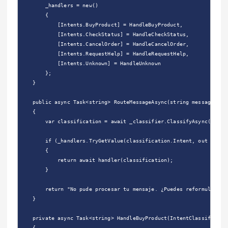
        _handlers = new()

        {

            [Intents.BuyProduct] = HandleBuyProduct,

            [Intents.CheckStatus] = HandleCheckStatus,

            [Intents.CancelOrder] = HandleCancelOrder,

            [Intents.RequestHelp] = HandleRequestHelp,

            [Intents.Unknown] = HandleUnknown

        };

    }

    public async Task<string> RouteMessageAsync(string message)

    {

        var classification = await _classifier.ClassifyAsync(messag
        if (_handlers.TryGetValue(classification.Intent, out var ha
        {

            return await handler(classification);

        }

        return "No pude procesar tu mensaje. ¿Puedes reformularlo?"
    }

    private async Task<string> HandleBuyProduct(IntentClassificatio
    {
