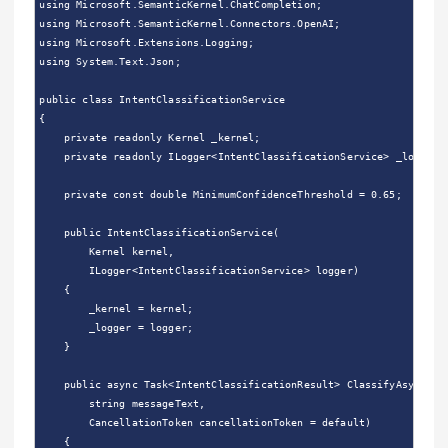
using Microsoft.SemanticKernel.ChatCompletion;

using Microsoft.SemanticKernel.Connectors.OpenAI;

using Microsoft.Extensions.Logging;

using System.Text.Json;

public class IntentClassificationService

{

    private readonly Kernel _kernel;

    private readonly ILogger<IntentClassificationService> _logger;

    private const double MinimumConfidenceThreshold = 0.65;

    public IntentClassificationService(

        Kernel kernel,

        ILogger<IntentClassificationService> logger)

    {

        _kernel = kernel;

        _logger = logger;

    }

    public async Task<IntentClassificationResult> ClassifyAsync(

        string messageText,

        CancellationToken cancellationToken = default)

    {
