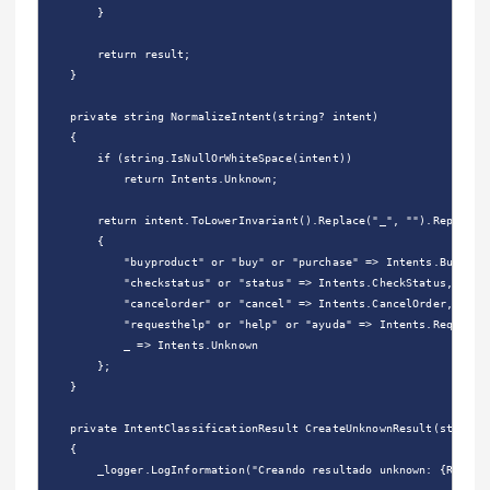
        }

        return result;

    }

    private string NormalizeIntent(string? intent)

    {

        if (string.IsNullOrWhiteSpace(intent))

            return Intents.Unknown;

        return intent.ToLowerInvariant().Replace("_", "").Replace("
        {

            "buyproduct" or "buy" or "purchase" => Intents.BuyProdu
            "checkstatus" or "status" => Intents.CheckStatus,

            "cancelorder" or "cancel" => Intents.CancelOrder,

            "requesthelp" or "help" or "ayuda" => Intents.RequestHe
            _ => Intents.Unknown

        };

    }

    private IntentClassificationResult CreateUnknownResult(string r
    {

        _logger.LogInformation("Creando resultado unknown: {Reason}