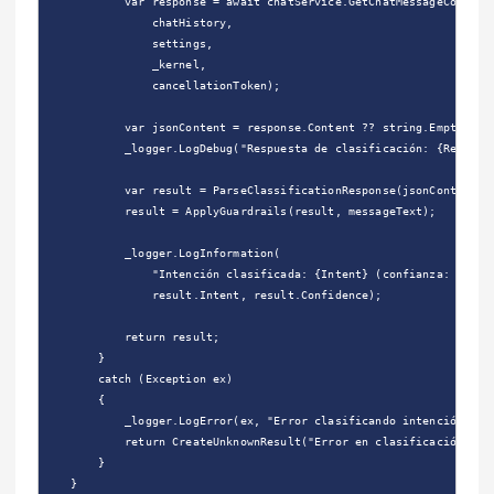
            var response = await chatService.GetChatMessageContentA
                chatHistory,

                settings,

                _kernel,

                cancellationToken);

            var jsonContent = response.Content ?? string.Empty;

            _logger.LogDebug("Respuesta de clasificación: {Response
            var result = ParseClassificationResponse(jsonContent, m
            result = ApplyGuardrails(result, messageText);

            _logger.LogInformation(

                "Intención clasificada: {Intent} (confianza: {Confi
                result.Intent, result.Confidence);

            return result;

        }

        catch (Exception ex)

        {

            _logger.LogError(ex, "Error clasificando intención");

            return CreateUnknownResult("Error en clasificación");

        }

    }
