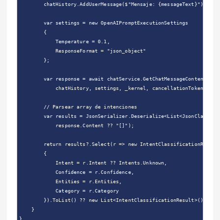
        chatHistory.AddUserMessage($"Mensaje: {messageText}");

        var settings = new OpenAIPromptExecutionSettings

        {

            Temperature = 0.1,

            ResponseFormat = "json_object"

        };

        var response = await chatService.GetChatMessageContentAsync
            chatHistory, settings, _kernel, cancellationToken);

        // Parsear array de intenciones

        var results = JsonSerializer.Deserialize<List<JsonClassific
            response.Content ?? "[]");

        return results?.Select(r => new IntentClassificationResult

        {

            Intent = r.Intent ?? Intents.Unknown,

            Confidence = r.Confidence,

            Entities = r.Entities,

            Category = r.Category

        }).ToList() ?? new List<IntentClassificationResult>();

    }
