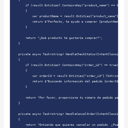
        if (result.Entities?.ContainsKey("product_name") == true)

        {

            var productName = result.Entities["product_name"].ToStr
            return $"Perfecto, te ayudo a comprar {productName}. ¿C
        }

        return "¿Qué producto te gustaría comprar?";

    }

    private async Task<string> HandleCheckStatus(IntentClassificati
    {

        if (result.Entities?.ContainsKey("order_id") == true)

        {

            var orderId = result.Entities["order_id"].ToString();

            return $"Buscando información del pedido {orderId}...";
        }

        return "Por favor, proporciona tu número de pedido para con
    }

    private async Task<string> HandleCancelOrder(IntentClassificati
    {

        return "Entiendo que quieres cancelar un pedido. ¿Puedes da