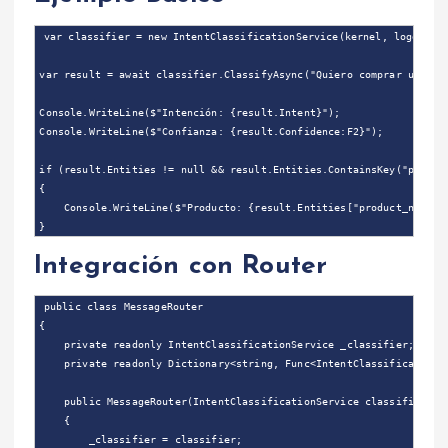
var classifier = new IntentClassificationService(kernel, logger);

var result = await classifier.ClassifyAsync("Quiero comprar un libr
Console.WriteLine($"Intención: {result.Intent}");

Console.WriteLine($"Confianza: {result.Confidence:F2}");

if (result.Entities != null && result.Entities.ContainsKey("product
{

    Console.WriteLine($"Producto: {result.Entities["product_name"]}
Integración con Router
public class MessageRouter

{

    private readonly IntentClassificationService _classifier;

    private readonly Dictionary<string, Func<IntentClassificationRe
    public MessageRouter(IntentClassificationService classifier)

    {

        _classifier = classifier;
