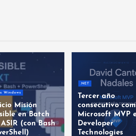
.NET
as Windows
Tercer año
icio Misión
consecutivo co
sible en Batch
Microsoft MVP 
 ASIR (con Bash
Developer
erShell)
Technologies