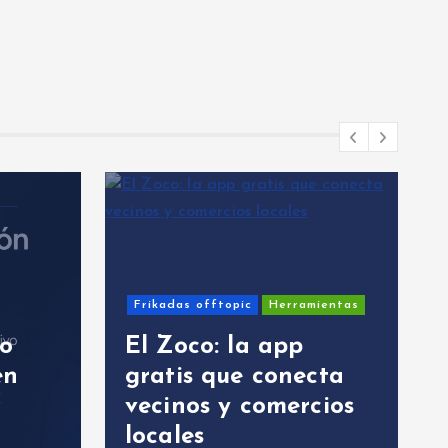
Frikadas offtopic
Herramientas
mo
El Zoco: la app
en
gratis que conecta
vecinos y comercios
locales