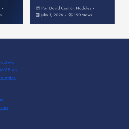
s
Por
David Cantón Nadales
s
julio 3, 2026
190 views
ecutivo
 MVP en
ologies
n Nadales
ue
cios