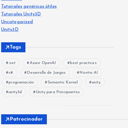
Tutoriales genéricos útiles
Tutoriales Unity3D
Uncategorized
Unity3D
Tags
.net
Azure OpenAI
best practices
c#
Desarrollo de Juegos
Novita AI
programación
Semantic Kernel
unity
unity3d
Unity para Principiantes
Patrocinador