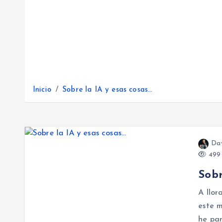
Inicio
Sobre la IA y esas cosas…
Da
499 
Sobr
A llor
este 
he par