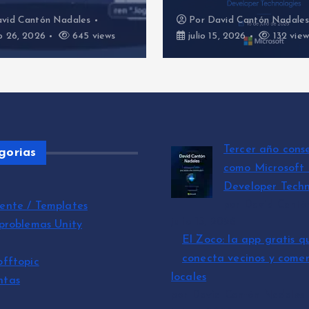
vid Cantón Nadales
Por
David Cantón Nadale
o 26, 2026
645 views
julio 15, 2026
132 view
Tercer año cons
gorias
como Microsoft
Developer Techn
por David Cantó
ente / Templates
julio 15, 2026
 problemas Unity
El Zoco: la app gratis q
conecta vecinos y comer
offtopic
locales
ntas
por David Cantón Nadales