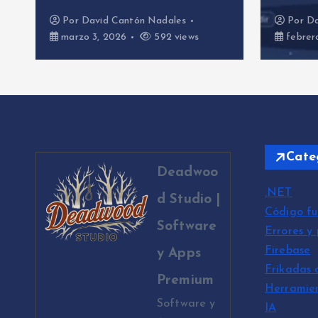
Por
David Cantón Nadales
Por
Da
marzo 3, 2026
592 views
febrer
Cate
Deadwoo
.NET
d Studio |
Código fu
Software
Errores y
Firebase
y Apps
Frikadas 
Premium
Herramie
Software y
IA