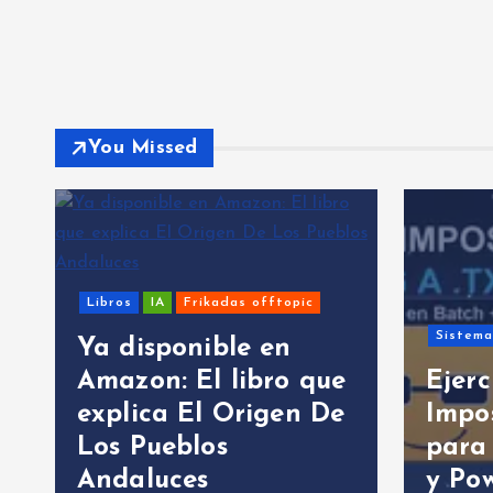
You Missed
Libros
IA
Frikadas offtopic
Sistem
Ya disponible en
Amazon: El libro que
Ejerc
explica El Origen De
Impo
Los Pueblos
para
Andaluces
y Pow