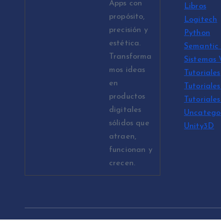
Apps con
Libros
propósito,
Logitech
precisión y
Python
estética.
Semantic 
Transforma
Sistemas
mos ideas
Tutoriales
en
Tutoriales
productos
Tutoriale
digitales
Uncatego
sólidos que
Unity3D
atraen,
funcionan y
crecen.