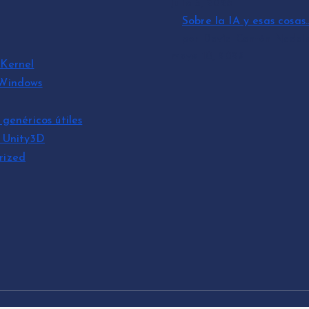
julio 3, 2026
Sobre la IA y esas cosas
por David Cantón Nadal
mayo 10, 2026
Kernel
 Windows
 genéricos útiles
s Unity3D
rized