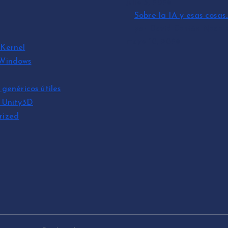
julio 3, 2026
Sobre la IA y esas cosas
por David Cantón Nadal
mayo 10, 2026
Kernel
 Windows
 genéricos útiles
s Unity3D
rized