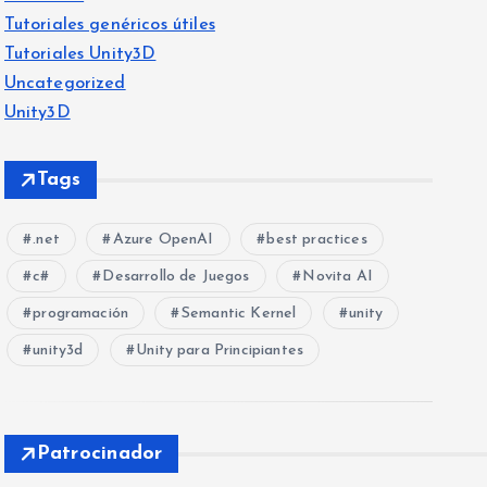
Tutoriales genéricos útiles
Tutoriales Unity3D
Uncategorized
Unity3D
Tags
.net
Azure OpenAI
best practices
c#
Desarrollo de Juegos
Novita AI
programación
Semantic Kernel
unity
unity3d
Unity para Principiantes
Patrocinador