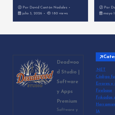
dales
Por
David Cantón Nadales
views
mayo 10, 2026
488 views
Cate
Deadwoo
.NET
d Studio |
Código fu
Software
Errores y
Firebase
y Apps
Frikadas 
Premium
Herramie
Software y
IA