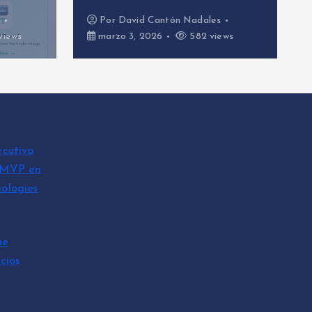
ntón Nadales
Por
David Cantón Nadales
6
582 views
febrero 26, 2026
633 views
ecutivo
 MVP en
ologies
n Nadales
ue
cios