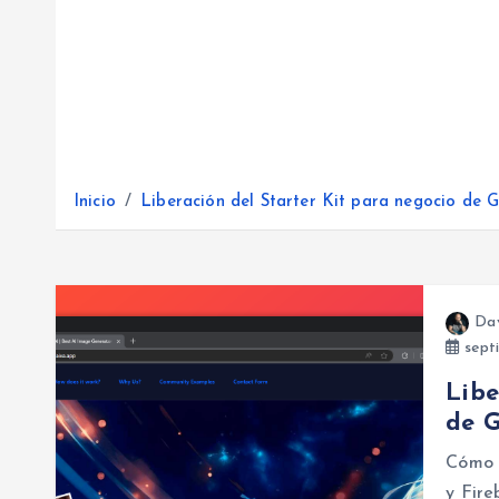
Inicio
Liberación del Starter Kit para negocio de
Da
septi
Libe
de 
Cómo 
y Fire