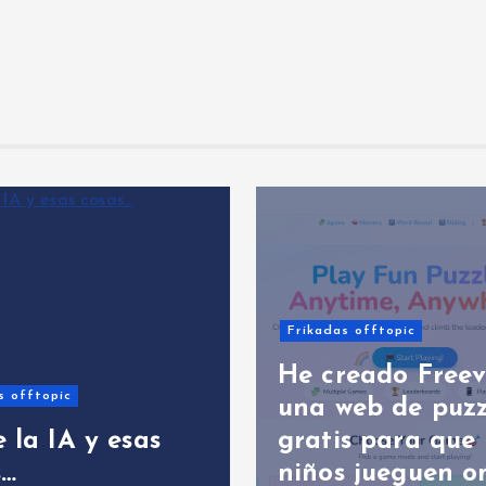
IA
Libros
F
Frikadas offtopic
Ya dispo
He creado Freeverso:
Amazon: 
una web de puzzles
explica 
gratis para que los
Los Pueb
niños jueguen online
Andaluc