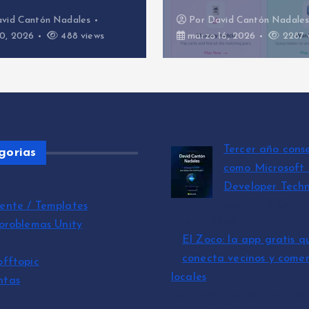
Por
David Cantón Nadales
Por
David Ca
marzo 16, 2026
2287 views
marzo 3, 202
Tercer año cons
gorias
como Microsoft
Developer Techn
por David Cantó
ente / Templates
julio 15, 2026
 problemas Unity
El Zoco: la app gratis q
conecta vecinos y comer
offtopic
locales
ntas
por David Cantón Nadales