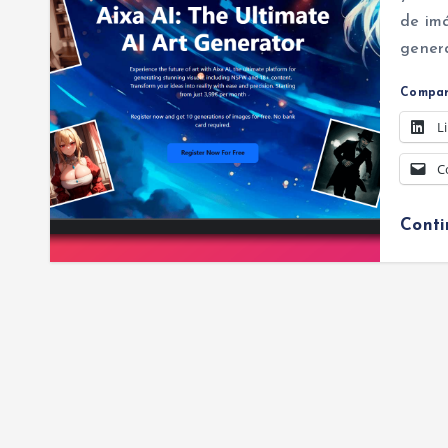
de im
gener
Compar
L
C
Cont