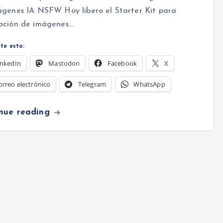
ágenes IA NSFW Hoy libero el Starter Kit para
ación de imágenes…
te esto:
inkedIn
Mastodon
Facebook
X
orreo electrónico
Telegram
WhatsApp
inue reading