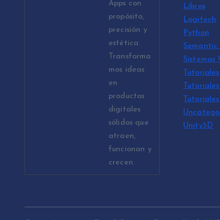
Apps con
Libros
propósito,
Logitech
precisión y
Python
estética.
Semantic 
Transforma
Sistemas
mos ideas
Tutoriales
en
Tutoriales
productos
Tutoriale
digitales
Uncatego
sólidos que
Unity3D
atraen,
funcionan y
crecen.