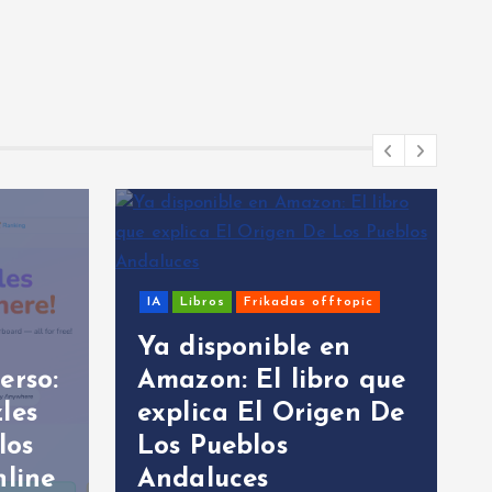
rikadas offtopic
Sistemas Windows
nible en
El libro que
Ejercicio Misión
El Origen De
Imposible en Batch
los
para ASIR (con Bas
es
y PowerShell)